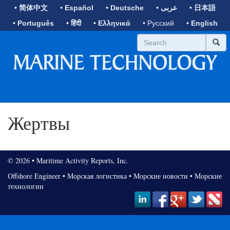
• 简体中文
• Español
• Deutsche
• عربى
• 日本語
• Português
• हिंदी
• Ελληνικά
• Русский
• English
Жертвы
© 2026 • Maritime Activity Reports, Inc.
Offshore Engineer
•
Морская логистика
•
Морские новости
•
Морские
технологии