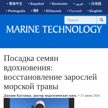
• 简体中文
• Español
• Deutsche
• عربى
• 日本語
• Português
• हिंदी
• Ελληνικά
• Русский
• English
Посадка семян
вдохновения:
восстановление зарослей
морской травы
Джоанн Кастанья, доктор педагогических наук.
•
13 июня 2026