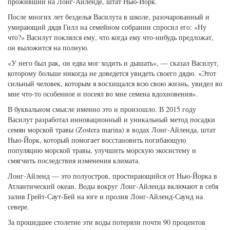
проживший на Лонг-Айленде, штат Нью-Йорк.
После многих лет безделья Василута в школе, разочарованный и
умирающий дядя Гилл на семейном собрании спросил его: «Ну
что?» Василут поклялся ему, что когда ему что-нибудь предложат,
он выложится на полную.
«У него был рак, он едва мог ходить и дышать», — сказал Василут,
которому больше никогда не доведется увидеть своего дядю. «Этот
сильный человек, которым я восхищался всю свою жизнь, увидел во
мне что-то особенное и посеял во мне семена вдохновения».
В буквальном смысле именно это и произошло. В 2015 году
Василут разработал инновационный и уникальный метод посадки
семян морской травы (Zostera marina) в водах Лонг-Айленда, штат
Нью-Йорк, который помогает восстановить погибающую
популяцию морской травы, улучшить морскую экосистему и
смягчить последствия изменения климата.
Лонг-Айленд — это полуостров, простирающийся от Нью-Йорка в
Атлантический океан. Воды вокруг Лонг-Айленда включают в себя
залив Грейт-Саут-Бей на юге и пролив Лонг-Айленд-Саунд на
севере.
За прошедшее столетие эти воды потеряли почти 90 процентов