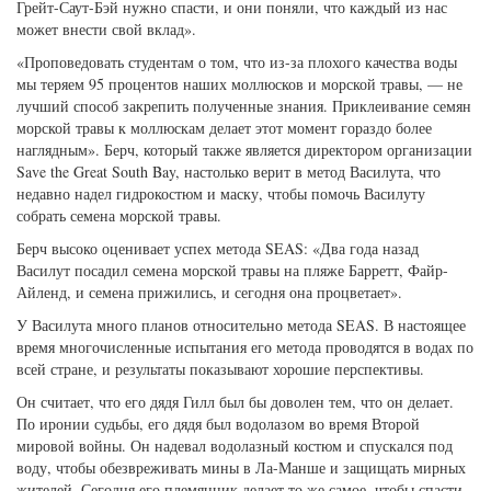
Грейт-Саут-Бэй нужно спасти, и они поняли, что каждый из нас
может внести свой вклад».
«Проповедовать студентам о том, что из-за плохого качества воды
мы теряем 95 процентов наших моллюсков и морской травы, — не
лучший способ закрепить полученные знания. Приклеивание семян
морской травы к моллюскам делает этот момент гораздо более
наглядным». Берч, который также является директором организации
Save the Great South Bay, настолько верит в метод Василута, что
недавно надел гидрокостюм и маску, чтобы помочь Василуту
собрать семена морской травы.
Берч высоко оценивает успех метода SEAS: «Два года назад
Василут посадил семена морской травы на пляже Барретт, Файр-
Айленд, и семена прижились, и сегодня она процветает».
У Василута много планов относительно метода SEAS. В настоящее
время многочисленные испытания его метода проводятся в водах по
всей стране, и результаты показывают хорошие перспективы.
Он считает, что его дядя Гилл был бы доволен тем, что он делает.
По иронии судьбы, его дядя был водолазом во время Второй
мировой войны. Он надевал водолазный костюм и спускался под
воду, чтобы обезвреживать мины в Ла-Манше и защищать мирных
жителей. Сегодня его племянник делает то же самое, чтобы спасти