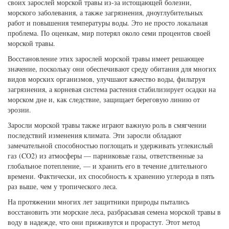
своих зарослей морской травы из-за истощающей болезни,
морского заболевания, а также загрязнения, дноуглубительных
работ и повышения температуры воды. Это не просто локальная
проблема. По оценкам, мир потерял около семи процентов своей
морской травы.
Восстановление этих зарослей морской травы имеет решающее
значение, поскольку они обеспечивают среду обитания для многих
видов морских организмов, улучшают качество воды, фильтруя
загрязнения, а корневая система растения стабилизирует осадки на
морском дне и, как следствие, защищает береговую линию от
эрозии.
Заросли морской травы также играют важную роль в смягчении
последствий изменения климата. Эти заросли обладают
замечательной способностью поглощать и удерживать углекислый
газ (CO2) из атмосферы — парниковые газы, ответственные за
глобальное потепление, — и хранить его в течение длительного
времени. Фактически, их способность к хранению углерода в пять
раз выше, чем у тропического леса.
На протяжении многих лет защитники природы пытались
восстановить эти морские леса, разбрасывая семена морской травы в
воду в надежде, что они приживутся и прорастут. Этот метод