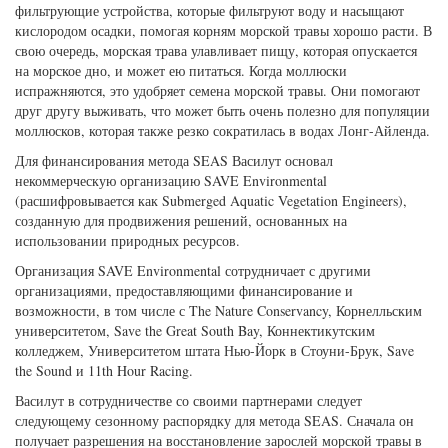
фильтрующие устройства, которые фильтруют воду и насыщают
кислородом осадки, помогая корням морской травы хорошо расти. В
свою очередь, морская трава улавливает пищу, которая опускается
на морское дно, и может ею питаться. Когда моллюски
испражняются, это удобряет семена морской травы. Они помогают
друг другу выживать, что может быть очень полезно для популяции
моллюсков, которая также резко сократилась в водах Лонг-Айленда.
Для финансирования метода SEAS Василут основал
некоммерческую организацию SAVE Environmental
(расшифровывается как Submerged Aquatic Vegetation Engineers),
созданную для продвижения решений, основанных на
использовании природных ресурсов.
Организация SAVE Environmental сотрудничает с другими
организациями, предоставляющими финансирование и
возможности, в том числе с The Nature Conservancy, Корнелльским
университетом, Save the Great South Bay, Коннектикутским
колледжем, Университетом штата Нью-Йорк в Стоуни-Брук, Save
the Sound и 11th Hour Racing.
Василут в сотрудничестве со своими партнерами следует
следующему сезонному распорядку для метода SEAS. Сначала он
получает разрешения на восстановление зарослей морской травы в