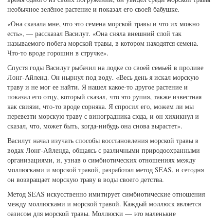
необычное зелёное растение и показал его своей бабушке.
«Она сказала мне, что это семена морской травы и что их можно
есть», — рассказал Василут. «Она сняла внешний слой так
называемого побега морской травы, в котором находятся семена.
Что-то вроде горошин в стручке».
Спустя годы Василут рыбачил на лодке со своей семьей в проливе
Лонг-Айленд. Он нырнул под воду. «Весь день я искал морскую
траву и не мог ее найти. Я нашел какое-то другое растение и
показал его отцу, который сказал, что это рупия, также известная
как свиязи, что-то вроде сорняка. Я спросил его, можем ли мы
перевезти морскую траву с виноградника сюда, и он хихикнул и
сказал, что, может быть, когда-нибудь она снова вырастет».
Василут начал изучать способы восстановления морской травы в
водах Лонг-Айленда, общаясь с различными природоохранными
организациями, и, узнав о симбиотических отношениях между
моллюсками и морской травой, разработал метод SEAS, и сегодня
он возвращает морскую траву в воды своего детства.
Метод SEAS искусственно имитирует симбиотические отношения
между моллюсками и морской травой. Каждый моллюск является
оазисом для морской травы. Моллюски — это маленькие