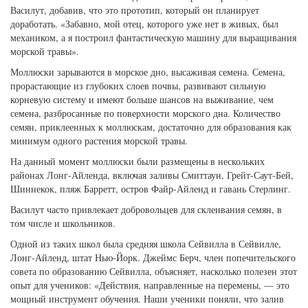
Василут, добавив, что это прототип, который он планирует
доработать. «Забавно, мой отец, которого уже нет в живых, был
механиком, а я построил фантастическую машину для выращивания
морской травы».
Моллюски зарываются в морское дно, высаживая семена. Семена,
прорастающие из глубоких слоев почвы, развивают сильную
корневую систему и имеют больше шансов на выживание, чем
семена, разбросанные по поверхности морского дна. Количество
семян, приклеенных к моллюскам, достаточно для образования как
минимум одного растения морской травы.
На данный момент моллюски были размещены в нескольких
районах Лонг-Айленда, включая заливы Смиттаун, Грейт-Саут-Бей,
Шиннекок, пляж Барретт, остров Файр-Айленд и гавань Стерлинг.
Василут часто привлекает добровольцев для склеивания семян, в
том числе и школьников.
Одной из таких школ была средняя школа Сейвилла в Сейвилле,
Лонг-Айленд, штат Нью-Йорк. Джеймс Берч, член попечительского
совета по образованию Сейвилла, объясняет, насколько полезен этот
опыт для учеников: «Действия, направленные на перемены, — это
мощный инструмент обучения. Наши ученики поняли, что залив