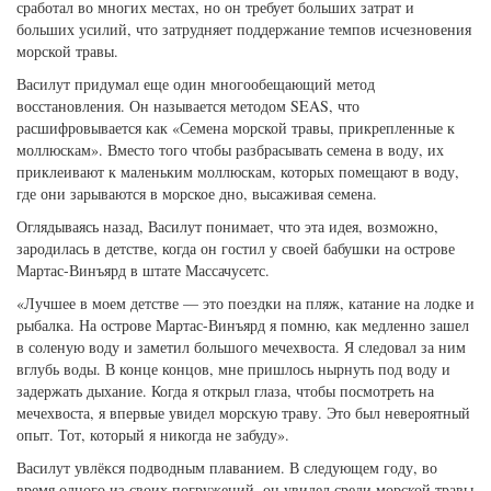
сработал во многих местах, но он требует больших затрат и
больших усилий, что затрудняет поддержание темпов исчезновения
морской травы.
Василут придумал еще один многообещающий метод
восстановления. Он называется методом SEAS, что
расшифровывается как «Семена морской травы, прикрепленные к
моллюскам». Вместо того чтобы разбрасывать семена в воду, их
приклеивают к маленьким моллюскам, которых помещают в воду,
где они зарываются в морское дно, высаживая семена.
Оглядываясь назад, Василут понимает, что эта идея, возможно,
зародилась в детстве, когда он гостил у своей бабушки на острове
Мартас-Винъярд в штате Массачусетс.
«Лучшее в моем детстве — это поездки на пляж, катание на лодке и
рыбалка. На острове Мартас-Винъярд я помню, как медленно зашел
в соленую воду и заметил большого мечехвоста. Я следовал за ним
вглубь воды. В конце концов, мне пришлось нырнуть под воду и
задержать дыхание. Когда я открыл глаза, чтобы посмотреть на
мечехвоста, я впервые увидел морскую траву. Это был невероятный
опыт. Тот, который я никогда не забуду».
Василут увлёкся подводным плаванием. В следующем году, во
время одного из своих погружений, он увидел среди морской травы