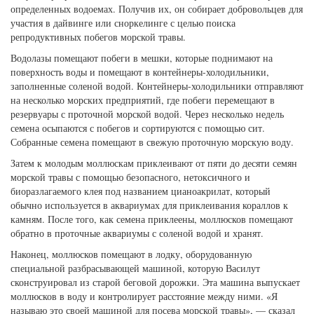
определенных водоемах. Получив их, он собирает добровольцев для
участия в дайвинге или сноркелинге с целью поиска
репродуктивных побегов морской травы.
Водолазы помещают побеги в мешки, которые поднимают на
поверхность воды и помещают в контейнеры-холодильники,
заполненные соленой водой. Контейнеры-холодильники отправляют
на несколько морских предприятий, где побеги перемещают в
резервуары с проточной морской водой. Через несколько недель
семена осыпаются с побегов и сортируются с помощью сит.
Собранные семена помещают в свежую проточную морскую воду.
Затем к молодым моллюскам приклеивают от пяти до десяти семян
морской травы с помощью безопасного, нетоксичного и
биоразлагаемого клея под названием цианоакрилат, который
обычно используется в аквариумах для приклеивания кораллов к
камням. После того, как семена приклеены, моллюсков помещают
обратно в проточные аквариумы с соленой водой и хранят.
Наконец, моллюсков помещают в лодку, оборудованную
специальной разбрасывающей машиной, которую Василут
сконструировал из старой беговой дорожки. Эта машина выпускает
моллюсков в воду и контролирует расстояние между ними. «Я
называю это своей машиной для посева морской травы», — сказал