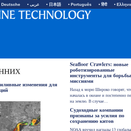
• Deutsche
• عربى
• 日本語
• Português
• हिंदी
• Ελληνι
Seafloor Crawlers: новые
нних
роботизированные
инструменты для борьбы
миссиями
иливные изменения для
ций
Назад к морю Широко говорят, чт
началась в океане и постепенно п
на землю. В случае…
Судоходные компании
признаны за усилия по
сохранению китов
NOAA вручил награды 13 глобал