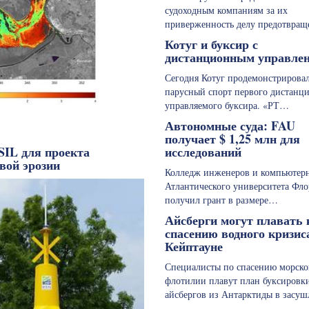
судоходным компаниям за их
приверженность делу предотвра
Котуг и буксир с
дистанционным управле
Сегодня Котуг продемонстрирова
парусный спорт первого дистанц
управляемого буксира. «РТ…
Автономные суда: FAU
получает $ 1,25 млн для
исследований
SIL для проекта
вой эрозии
Колледж инженеров и компьютер
Атлантического университета Фл
получил грант в размере…
Айсберги могут плавать 
спасению водного кризис
Кейптауне
Специалисты по спасению морск
флотилии плавут план буксировк
айсбергов из Антарктиды в зас