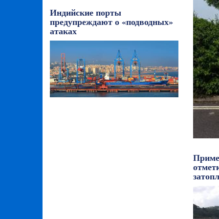
Индийские порты
предупреждают о «подводных»
атаках
Приме
отметк
затоп