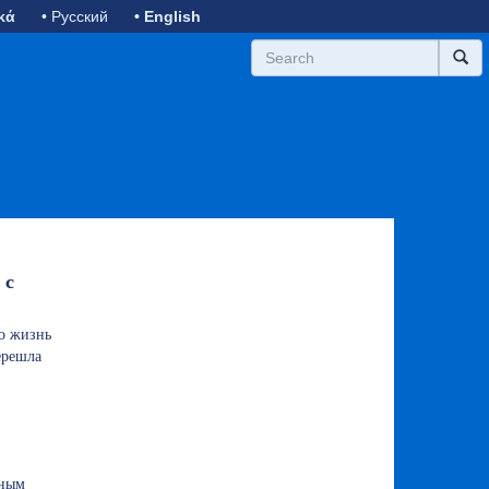
κά
• Русский
• English
 с
о жизнь
ерешла
ьным