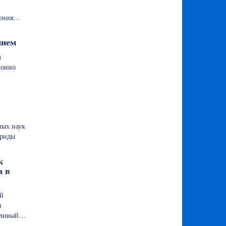
щения…
нием
л
ионно
ных наук
ориды
к
а в
ой
и
ушливый…