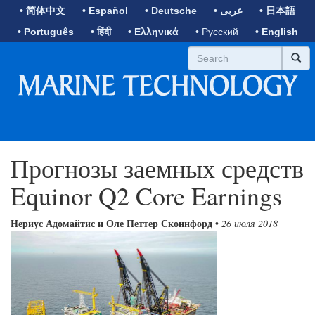
• 简体中文
• Español
• Deutsche
• عربى
• 日本語
• Português
• हिंदी
• Ελληνικά
• Русский
• English
Прогнозы заемных средств
Equinor Q2 Core Earnings
Нериус Адомайтис и Оле Петтер Сконнфорд
•
26 июля 2018