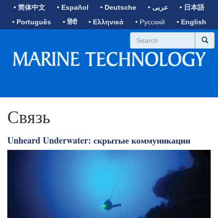
• 简体中文
• Español
• Deutsche
• عربى
• 日本語
• Português
• हिंदी
• Ελληνικά
• Русский
• English
Связь
Unheard Underwater: скрытые коммуникации