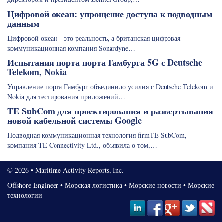
Цифровой океан: упрощение доступа к подводным
данным
Цифровой океан - это реальность, а британская цифровая
коммуникационная компания Sonardyne…
Испытания порта порта Гамбурга 5G с Deutsche
Telekom, Nokia
Управление порта Гамбург объединило усилия с Deutsche Telekom и
Nokia для тестирования приложений…
TE SubCom для проектирования и развертывания
новой кабельной системы Google
Подводная коммуникационная технология firmTE SubCom,
компания TE Connectivity Ltd., объявила о том,…
© 2026 • Maritime Activity Reports, Inc.
Offshore Engineer
•
Морская логистика
•
Морские новости
•
Морские
технологии