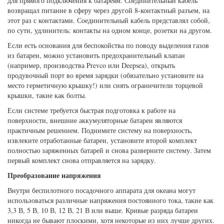
для прямого подключения к батареям. Соединительный кабель
возвращал питание в сферу через другой 8-контактный разъем, на
этот раз с контактами. Соединительный кабель представлял собой,
по сути, удлинитель: контакты на одном конце, розетки на другом.
Если есть основания для беспокойства по поводу выделения газов
из батареи, можно установить предохранительный клапан
(например, производства Prevco или Deepsea), открыть
продувочный порт во время зарядки (обязательно установите на
место герметичную крышку!) или снять ограничители торцевой
крышки, такие как болты.
Если системе требуется быстрая подготовка к работе на
поверхности, внешние аккумуляторные батареи являются
практичным решением. Поднимите систему на поверхность,
извлеките отработанные батареи, установите второй комплект
полностью заряженных батарей и снова разверните систему. Затем
первый комплект снова отправляется на зарядку.
Преобразование напряжения
Внутри беспилотного посадочного аппарата для океана могут
использоваться различные напряжения постоянного тока, такие как
3,3 В, 5 В, 10 В, 12 В, 21 В или выше. Кривые разряда батареи
никогда не бывают плоскими, хотя некоторые из них лучше других.