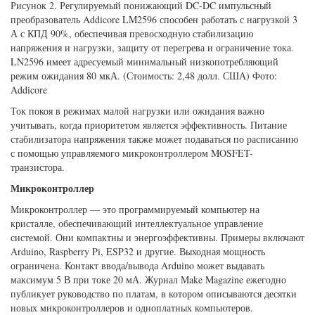
Рисунок 2. Регулируемый понижающий DC-DC импульсный
преобразователь Addicore LM2596 способен работать с нагрузкой 3
А с КПД 90%, обеспечивая превосходную стабилизацию
напряжения и нагрузки, защиту от перегрева и ограничение тока.
LN2596 имеет адресуемый минимальный низкопотребляющий
режим ожидания 80 мкА. (Стоимость: 2,48 долл. США) Фото:
Addicore
Ток покоя в режимах малой нагрузки или ожидания важно
учитывать, когда приоритетом является эффективность. Питание
стабилизатора напряжения также может подаваться по расписанию
с помощью управляемого микроконтроллером MOSFET-
транзистора.
Микроконтроллер
Микроконтроллер — это программируемый компьютер на
кристалле, обеспечивающий интеллектуальное управление
системой. Они компактны и энергоэффективны. Примеры включают
Arduino, Raspberry Pi, ESP32 и другие. Выходная мощность
ограничена. Контакт ввода/вывода Arduino может выдавать
максимум 5 В при токе 20 мА. Журнал Make Magazine ежегодно
публикует руководство по платам, в котором описываются десятки
новых микроконтроллеров и одноплатных компьютеров.