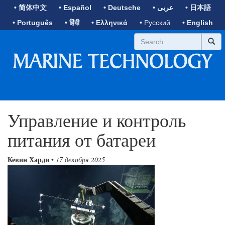
• 简体中文
• Español
• Deutsche
• عربى
• 日本語
• Português
• हिंदी
• Ελληνικά
• Русский
• English
Управление и контроль
питания от батареи
Кевин Харди
•
17 декабря 2025