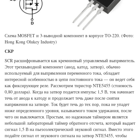
Схема MOSFET и 3-выводной компонент в корпусе TO-220. (Фото:
Hong Kong Olukey Industry)
СКР
SCR расшифровывается как кремниевый управляемый выпрямитель.
Этот трехвыводной компонент (анод, катод, затвор), обычно
используемый для выпрямления переменного тока, обладает
интересной особенностью в цепи постоянного тока — он ведет себя
как фиксирующее реле. Рассмотрим тиристор NTE5455 (стоимость
0,80 доллара). Когда на затвор подается импульс 1,5 В, ток начинает
течь от анода к катоду и продолжает течь даже после снятия
напряжения на затворе. Ток будет течь до тех пор, пока не упадет
ниже определенного уровня, называемого током удержания, после
чего он выключается. Простым, но надежным таймером является
небольшой лабораторный таймер обратного отсчета, который выдает
сигнал 1,5 В на пьезоэлектрический звуковой сигнал. Вместо этого
подайте сигнал от звукового сигнала на затвор NTE5455, чтобы