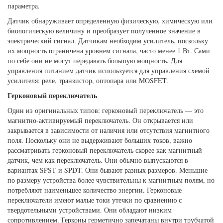
параметра.
Датчик обнаруживает определенную физическую, химическую или
биологическую величину и преобразует полученное значение в
электрический сигнал. Датчикам необходим усилитель, поскольку
их мощность ограничена уровнем сигнала, часто менее 1 Вт. Сами
по себе они не могут передавать большую мощность. Для
управления питанием датчик используется для управления схемой
усилителя: реле, транзистор, оптопара или MOSFET.
Герконовый переключатель
Один из оригинальных типов: герконовый переключатель — это
магнитно-активируемый переключатель. Он открывается или
закрывается в зависимости от наличия или отсутствия магнитного
поля. Поскольку они не выдерживают больших токов, важно
рассматривать герконовый переключатель скорее как магнитный
датчик, чем как переключатель. Они обычно выпускаются в
вариантах SPST и SPDT. Они бывают разных размеров. Меньшие
по размеру устройства более чувствительны к магнитным полям, но
потребляют наименьшее количество энергии. Герконовые
переключатели имеют малые токи утечки по сравнению с
твердотельными устройствами. Они обладают низким
сопротивлением. Герконы герметично запечатаны внутри трубчатой