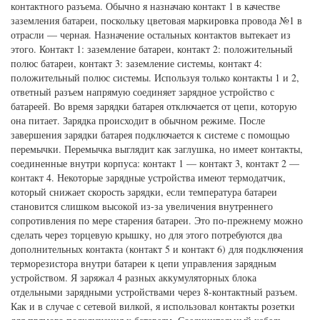
контактного разъема. Обычно я назначаю контакт 1 в качестве
заземления батареи, поскольку цветовая маркировка провода №1 в
отрасли — черная. Назначение остальных контактов вытекает из
этого. Контакт 1: заземление батареи, контакт 2: положительный
полюс батареи, контакт 3: заземление системы, контакт 4:
положительный полюс системы. Используя только контакты 1 и 2,
ответный разъем напрямую соединяет зарядное устройство с
батареей. Во время зарядки батарея отключается от цепи, которую
она питает. Зарядка происходит в обычном режиме. После
завершения зарядки батарея подключается к системе с помощью
перемычки. Перемычка выглядит как заглушка, но имеет контакты,
соединенные внутри корпуса: контакт 1 — контакт 3, контакт 2 —
контакт 4. Некоторые зарядные устройства имеют термодатчик,
который снижает скорость зарядки, если температура батареи
становится слишком высокой из-за увеличения внутреннего
сопротивления по мере старения батареи. Это по-прежнему можно
сделать через торцевую крышку, но для этого потребуются два
дополнительных контакта (контакт 5 и контакт 6) для подключения
терморезистора внутри батареи к цепи управления зарядным
устройством. Я заряжал 4 разных аккумуляторных блока
отдельными зарядными устройствами через 8-контактный разъем.
Как и в случае с сетевой вилкой, я использовал контакты розетки