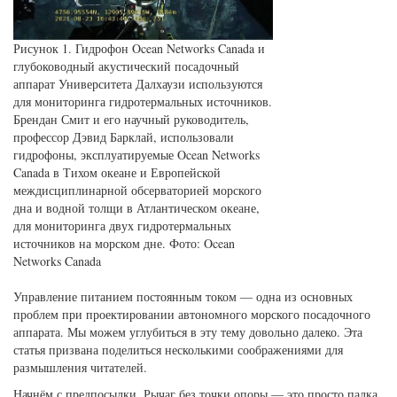
Рисунок 1. Гидрофон Ocean Networks Canada и
глубоководный акустический посадочный
аппарат Университета Далхаузи используются
для мониторинга гидротермальных источников.
Брендан Смит и его научный руководитель,
профессор Дэвид Барклай, использовали
гидрофоны, эксплуатируемые Ocean Networks
Canada в Тихом океане и Европейской
междисциплинарной обсерваторией морского
дна и водной толщи в Атлантическом океане,
для мониторинга двух гидротермальных
источников на морском дне. Фото: Ocean
Networks Canada
Управление питанием постоянным током — одна из основных
проблем при проектировании автономного морского посадочного
аппарата. Мы можем углубиться в эту тему довольно далеко. Эта
статья призвана поделиться несколькими соображениями для
размышления читателей.
Начнём с предпосылки. Рычаг без точки опоры — это просто палка.