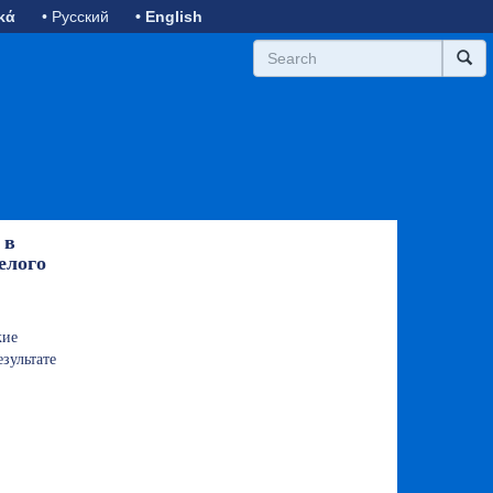
κά
• Русский
• English
 в
елого
кие
зультате