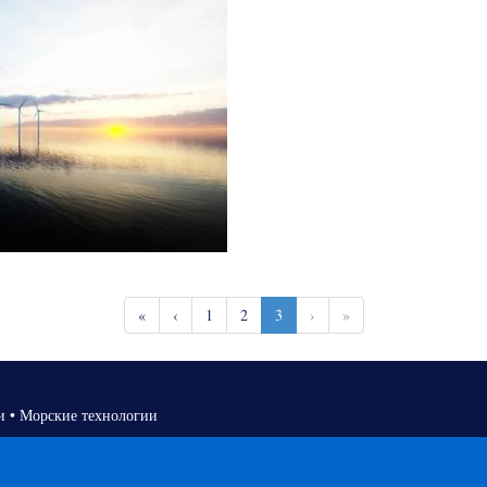
«
‹
1
2
3
›
»
и
•
Морские технологии