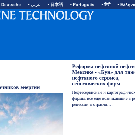
• Deutsche
• عربى
• 日本語
• Português
• हिंदी
• Ελληνι
Реформа нефтяной нефти
Мексике - «Бун» для тяж
нефтяного сервиса,
сейсмических фирм
очников энергии
Нефтесервисные и картографичес
фирмы, все еще возникающие в ре
рецессии в отрасли,…