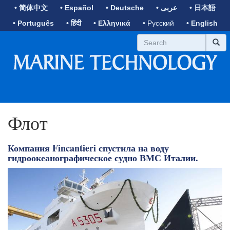
• 简体中文
• Español
• Deutsche
• عربى
• 日本語
• Português
• हिंदी
• Ελληνικά
• Русский
• English
Флот
Компания Fincantieri спустила на воду
гидроокеанографическое судно ВМС Италии.