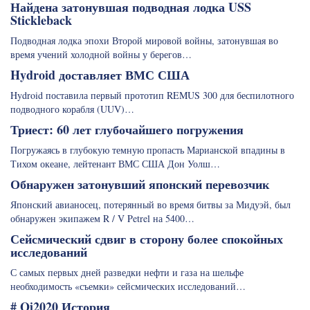
Найдена затонувшая подводная лодка USS
Stickleback
Подводная лодка эпохи Второй мировой войны, затонувшая во
время учений холодной войны у берегов…
Hydroid доставляет ВМС США
Hydroid поставила первый прототип REMUS 300 для беспилотного
подводного корабля (UUV)…
Триест: 60 лет глубочайшего погружения
Погружаясь в глубокую темную пропасть Марианской впадины в
Тихом океане, лейтенант ВМС США Дон Уолш…
Обнаружен затонувший японский перевозчик
Японский авианосец, потерянный во время битвы за Мидуэй, был
обнаружен экипажем R / V Petrel на 5400…
Сейсмический сдвиг в сторону более спокойных
исследований
С самых первых дней разведки нефти и газа на шельфе
необходимость «съемки» сейсмических исследований…
# Oi2020 История