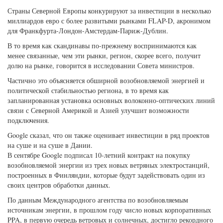
Страны Северной Европы конкурируют за инвестиции в несколько
миллиардов евро с более развитыми рынками FLAP-D, акронимом
для Франкфурта-Лондон-Амстердам-Париж-Дублин.
В то время как скандинавы по-прежнему воспринимаются как
менее связанные, чем эти рынки, регион, скорее всего, получит
долю на рынке, говорится в исследовании Совета министров.
Частично это объясняется обширной возобновляемой энергией и
политической стабильностью региона, в то время как
запланированная установка основных волоконно-оптических линий
связи с Северной Америкой и Азией улучшит возможности
подключения.
Google сказал, что он также оценивает инвестиции в ряд проектов
на суше и на суше в Дании.
В сентябре Google подписал 10-летний контракт на покупку
возобновляемой энергии из трех новых ветряных электростанций,
построенных в Финляндии, которые будут задействовать один из
своих центров обработки данных.
По данным Международного агентства по возобновляемым
источникам энергии, в прошлом году число новых корпоративных
PPA, в первую очередь ветровых и солнечных, достигло рекордного