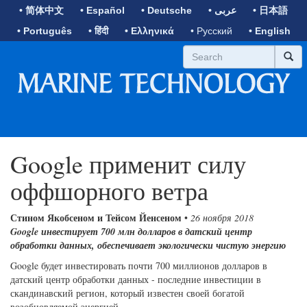
• 简体中文
• Español
• Deutsche
• عربى
• 日本語
• Português
• हिंदी
• Ελληνικά
• Русский
• English
Google применит силу
оффшорного ветра
Стином Якобсеном и Тейсом Йенсеном
•
26 ноября 2018
Google инвестирует 700 млн долларов в датский центр
обработки данных, обеспечивает экологически чистую энергию
Google будет инвестировать почти 700 миллионов долларов в
датский центр обработки данных - последние инвестиции в
скандинавский регион, который известен своей богатой
возобновляемой энергией.