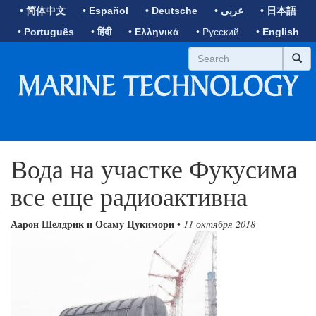
• 简体中文
• Español
• Deutsche
• عربى
• 日本語
• Português
• हिंदी
• Ελληνικά
• Русский
• English
Вода на участке Фукусима
все еще радиоактивна
Аарон Шелдрик и Осаму Цукимори
•
11 октября 2018