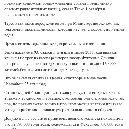
прежнему содержали обнаруживаемые уровни потенциально
опасных радиоактивных частиц, сказал Тепко 1 октября в
правительственном комитете.
Tepco извинился перед комитетом при Министерстве экономики,
торговли и промышленности, который изучает способы утилизации
воды.
Представитель Tepco подтвердил результаты и извинения.
Землетрясение в 9,0 баллов и цунами в марте 2011 года вызвали
кризисы на трех из шести реакторов завода Фукусима-Дайичи,
извергая излучение в воздух, почву и океан и вынудив 160 000
жителей бежать, многие из которых не вернулись.
Это была самая страшная ядерная катастрофа в мире после
Чернобыля 25 лет назад.
Сотни смертей были приписаны хаосу эвакуации во время кризиса,
а также к трудностям и травмам, с которыми они сталкивались с тех
пор, но правительство только в прошлом месяце впервые признало,
что один работник на заводе умер от радиационного облучения.
Документы на веб-сайте правительственного комитета показывают,
что из 890 000 тонн воды, содержащейся в Фукусиме, 750 000 тонн