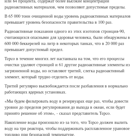
или 84 процента, содержат более высокие концентрации
радиоактивных материалов, чем позволяют допустимые пределы.
В 65 000 тонн очищенной воды уровень радиоактивных материалов
превышает уровень безопасности правительства в 100 раз.
Радиоактивные показания одного из этих изотопов стронция-90,
считающихся опасными для здоровья человека, были обнаружены в
600 000 беккерелей на литр в некоторых танках, что в 20 000 раз
превышает допустимый предел.
Tepco в течение многих лет настаивала на том, что его процессы
очистки удаляют стронций и 61 другие радиоактивные элементы из
загрязненной воды, но оставляют тритий, слегка радиоактивный
элемент, который трудно отделить от воды.
Тритий регулярно высвобождается после разбавления в нормально
работающих ядерных установках.
«Мы будем фильтровать воду в резервуарах еще раз, чтобы довести
уровни до пределов регулирования до выхода в океан, если будет
принято решение об этом», - сказал представитель Tepco.
Накопление воды произошло из-за того, что Tepco должен вылить
воду на три реактора, чтобы поддерживать расплавленное урановое
топливо при безопасной температуре.