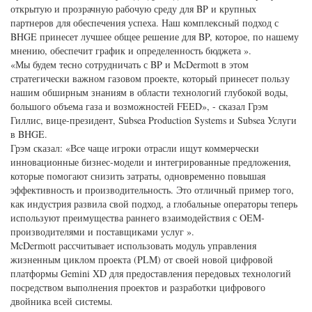
открытую и прозрачную рабочую среду для BP и крупных
партнеров для обеспечения успеха. Наш комплексный подход с
BHGE принесет лучшее общее решение для BP, которое, по нашему
мнению, обеспечит график и определенность бюджета ».
«Мы будем тесно сотрудничать с BP и McDermott в этом
стратегически важном газовом проекте, который принесет пользу
нашим обширным знаниям в области технологий глубокой воды,
большого объема газа и возможностей FEED», - сказал Грэм
Гиллис, вице-президент, Subsea Production Systems и Subsea Услуги
в BHGE.
Грэм сказал: «Все чаще игроки отрасли ищут коммерчески
инновационные бизнес-модели и интегрированные предложения,
которые помогают снизить затраты, одновременно повышая
эффективность и производительность. Это отличный пример того,
как индустрия развила свой подход, а глобальные операторы теперь
используют преимущества раннего взаимодействия с OEM-
производителями и поставщиками услуг ».
McDermott рассчитывает использовать модуль управления
жизненным циклом проекта (PLM) от своей новой цифровой
платформы Gemini XD для предоставления передовых технологий
посредством выполнения проектов и разработки цифрового
двойника всей системы.