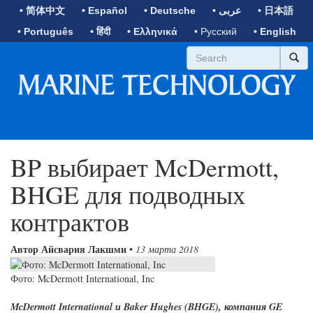
• 简体中文
• Español
• Deutsche
• عربى
• 日本語
• Português
• हिंदी
• Ελληνικά
• Русский
• English
BP выбирает McDermott,
BHGE для подводных
контрактов
Автор Айсвария Лакшми
•
13 марта 2018
Фото: McDermott International, Inc
McDermott International и Baker Hughes (BHGE), компания GE