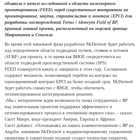
объявила о начале исследований в области инженерного
проектирования (FEED) перед существенным контрактом на
проектирование, закупку, строительство и монтаж (EPCI) для
разработки месторождений Tortue / Ahmeyim Field of BP,
крупный газовый проект, расположенный на морской границе
Мавритании и Сенегала.
Во время этой начальной фазы разработки McDermott будет работать
над определением области подводных пучков, стояков и потоков
(SURF) для проекта, в то время как BHGE сосредоточится на
области подводной производственной системы (SPS).
FEED планируется начать и завершить в этом году. Соглашение
содержит механизм, позволяющий перейти на контракт на
единовременный контракт EPCI на более поздний срок. McDermott
будет работать совместно с BHGE, чтобы обеспечить
оптимизированное интегрированное решение.
«Мы с нетерпением ждем возможности снова сотрудничать с BP
над значительным проектом поддержки эффективного и
оптимизированного процесса в отношении первого газа», - сказал
Скотт Манро, вице-президент Америк, Европы и Африки.
Скотт добавил: «Основываясь на наших взаимоотношениях с BP на
Angelin, внимание McDermott к модернизированному управлению
проектами и совместному подходу создаст полностью открытую,