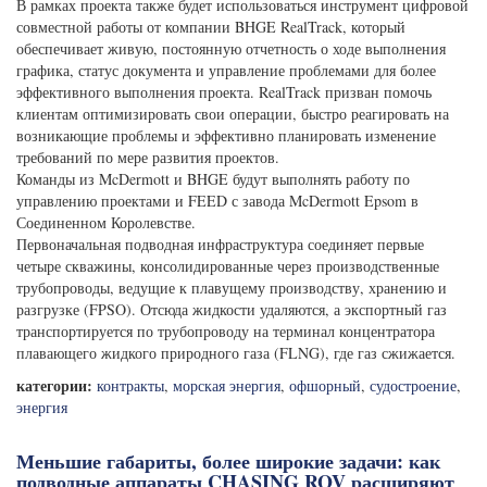
В рамках проекта также будет использоваться инструмент цифровой
совместной работы от компании BHGE RealTrack, который
обеспечивает живую, постоянную отчетность о ходе выполнения
графика, статус документа и управление проблемами для более
эффективного выполнения проекта. RealTrack призван помочь
клиентам оптимизировать свои операции, быстро реагировать на
возникающие проблемы и эффективно планировать изменение
требований по мере развития проектов.
Команды из McDermott и BHGE будут выполнять работу по
управлению проектами и FEED с завода McDermott Epsom в
Соединенном Королевстве.
Первоначальная подводная инфраструктура соединяет первые
четыре скважины, консолидированные через производственные
трубопроводы, ведущие к плавущему производству, хранению и
разгрузке (FPSO). Отсюда жидкости удаляются, а экспортный газ
транспортируется по трубопроводу на терминал концентратора
плавающего жидкого природного газа (FLNG), где газ сжижается.
категории:
контракты
,
морская энергия
,
офшорный
,
судостроение
,
энергия
Меньшие габариты, более широкие задачи: как
подводные аппараты CHASING ROV расширяют