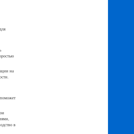
для
ь
оростью
ации на
ости.
 поможет
вои
иями,
одство в