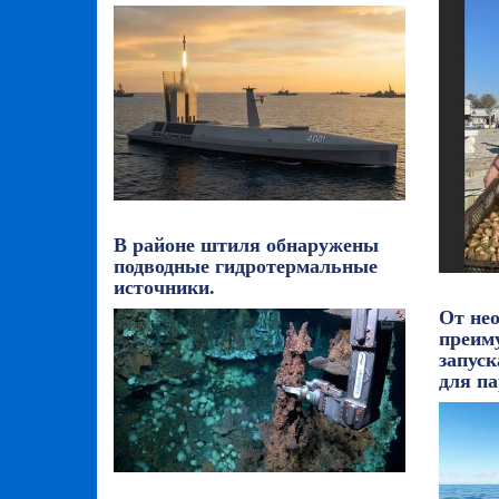
В районе штиля обнаружены
подводные гидротермальные
источники.
От не
преим
запус
для па