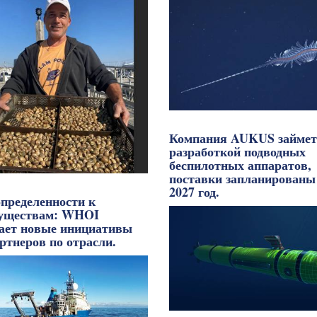
Компания AUKUS займет
разработкой подводных
беспилотных аппаратов,
поставки запланированы
2027 год.
определенности к
уществам: WHOI
кает новые инициативы
ртнеров по отрасли.