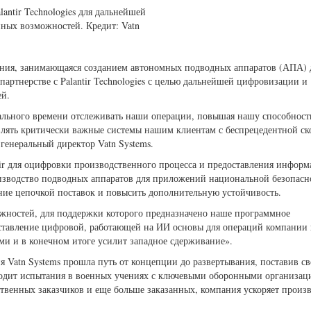
lantir Technologies для дальнейшей
ных возможностей. Кредит: Vatn
пания, занимающаяся созданием автономных подводных аппаратов (АПА) 
артнерстве с Palantir Technologies с целью дальнейшей цифровизации и
ей.
еального времени отслеживать наши операции, повышая нашу способност
влять критически важные системы нашим клиентам с беспрецедентной ск
генеральный директор Vatn Systems.
ir для оцифровки производственного процесса и предоставления информ
оизводство подводных аппаратов для приложений национальной безопасн
ние цепочкой поставок и повысить дополнительную устойчивость.
ожностей, для поддержки которого предназначено наше программное
доставление цифровой, работающей на ИИ основы для операций компании
ыми и в конечном итоге усилит западное сдерживание».
я Vatn Systems прошла путь от концепции до развертывания, поставив с
водит испытания в военных учениях с ключевыми оборонными организац
твенных заказчиков и еще больше заказанных, компания ускоряет произв