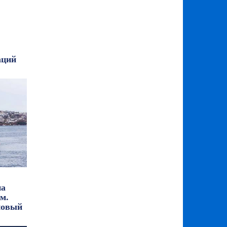
аций
па
м.
новый