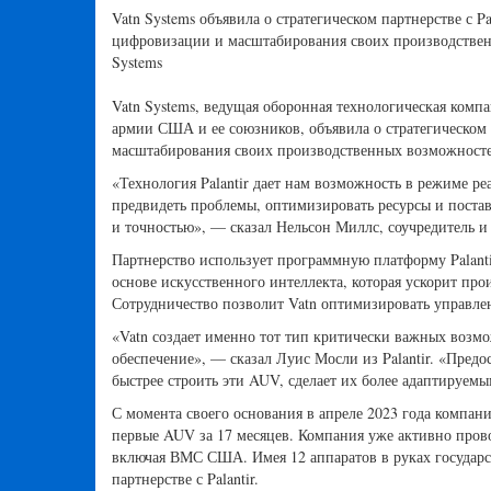
Vatn Systems объявила о стратегическом партнерстве с Pa
цифровизации и масштабирования своих производствен
Systems
Vatn Systems, ведущая оборонная технологическая ком
армии США и ее союзников, объявила о стратегическом п
масштабирования своих производственных возможност
«Технология Palantir дает нам возможность в режиме р
предвидеть проблемы, оптимизировать ресурсы и поста
и точностью», — сказал Нельсон Миллс, соучредитель и 
Партнерство использует программную платформу Palant
основе искусственного интеллекта, которая ускорит пр
Сотрудничество позволит Vatn оптимизировать управле
«Vatn создает именно тот тип критически важных возм
обеспечение», — сказал Луис Мосли из Palantir. «Пре
быстрее строить эти AUV, сделает их более адаптируем
С момента своего основания в апреле 2023 года компани
первые AUV за 17 месяцев. Компания уже активно про
включая ВМС США. Имея 12 аппаратов в руках государс
партнерстве с Palantir.