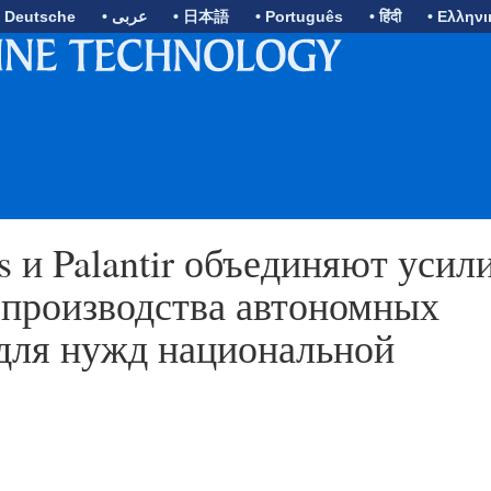
• Deutsche
• عربى
• 日本語
• Português
• हिंदी
• Ελληνι
 и Palantir объединяют усил
 производства автономных
для нужд национальной