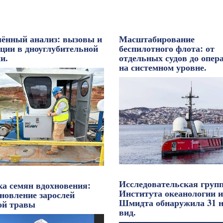
лённый анализ: вызовы и
Масштабирование
нции в дноуглубительной
беспилотного флота: от
и.
отдельных судов до опер
на системном уровне.
Исследовательская груп
ка семян вдохновения:
Института океанологии и
новление зарослей
Шмидта обнаружила 31 
ой травы
вид.