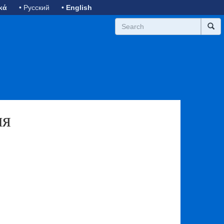
κά
• Русский
• English
ия