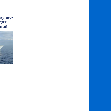
аучно-
 для
ний.