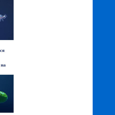
ся
 на