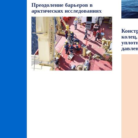
Преодоление барьеров в
арктических исследованиях
Конст
колец,
уплот
давле