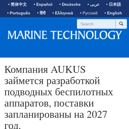
• 简体中文
• Español
• Deutsche
• عربى
• 日本語
• Português
• हिंदी
• Ελληνικά
• Русский
• English
Компания AUKUS
займется разработкой
подводных беспилотных
аппаратов, поставки
запланированы на 2027
год.