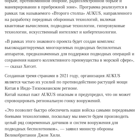
борьбе, противоминной обороне, радиоэлектронной борьбе и
маневрировании в прибрежной зоне». Программа реализуется в
рамках так называемого «Второго столпа» AUKUS, направленного
на разработку передовых оборонных технологий, включая
квантовые вычисления, подводные технологии, гиперзвуковые
технологии, искусственный интеллект и кибертехнологии.
«В рамках этого знакового проекта будет создан комплекс
высокоадаптируемых многоцелевых подводных беспилотных
аппаратов, предназначенных для поддержки подводных операций и
сохранения нашего коллективного преимущества в морской сфере»,
— сказал Хегсет.
Созданная тремя странами в 2021 году, организация AUKUS
является частью их усилий по противодействию растущей мощи
Китая в Индо-Тихоокеанском регионе.
Китай назвал пакт AUKUS опасным и предупредил, что он может
спровоцировать региональную гонку вооружений.
«Это позволит быстро обеспечить наши войска самыми передовыми
боевыми технологиями, поскольку мы вместе будем производить
целый ряд современных датчиков и систем вооружения для
подводных беспилотников», — заявил министр обороны
Великобритании Джон Хили.