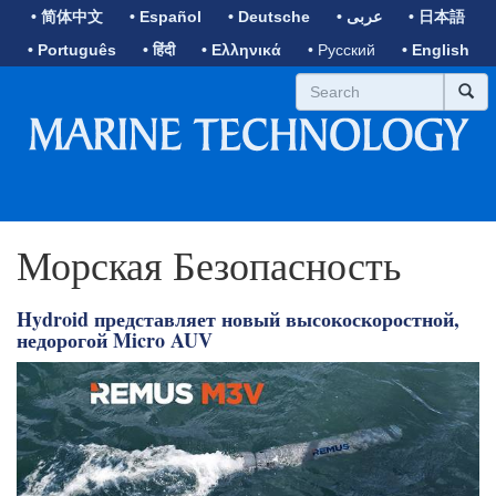
• 简体中文
• Español
• Deutsche
• عربى
• 日本語
• Português
• हिंदी
• Ελληνικά
• Русский
• English
Морская Безопасность
Hydroid представляет новый высокоскоростной,
недорогой Micro AUV