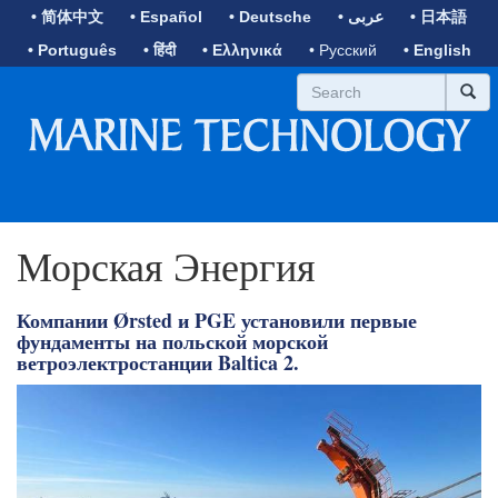
• 简体中文
• Español
• Deutsche
• عربى
• 日本語
• Português
• हिंदी
• Ελληνικά
• Русский
• English
Морская Энергия
Компании Ørsted и PGE установили первые
фундаменты на польской морской
ветроэлектростанции Baltica 2.