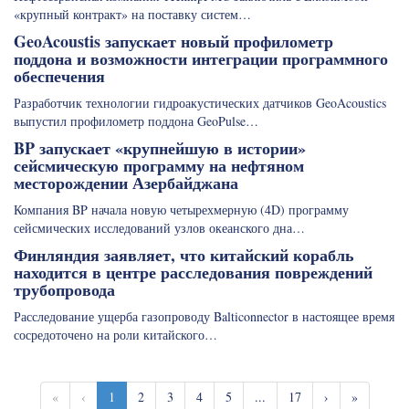
«крупный контракт» на поставку систем…
GeoAcoustis запускает новый профилометр
поддона и возможности интеграции программного
обеспечения
Разработчик технологии гидроакустических датчиков GeoAcoustics
выпустил профилометр поддона GeoPulse…
BP запускает «крупнейшую в истории»
сейсмическую программу на нефтяном
месторождении Азербайджана
Компания BP начала новую четырехмерную (4D) программу
сейсмических исследований узлов океанского дна…
Финляндия заявляет, что китайский корабль
находится в центре расследования повреждений
трубопровода
Расследование ущерба газопроводу Balticonnector в настоящее время
сосредоточено на роли китайского…
«
‹
1
2
3
4
5
...
17
›
»