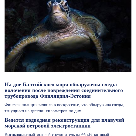
На дне Балтийского моря обнаружены следы
волочения после повреждения соединительного
трубопровода Финляндия-Эстония
Финская полиция заявила в воскресенье, что обнаружила следы,
тянущиеся на десятки километров по дну…
Ведется подводная реконструкция для плавучей
морской ветровой электростанции
Высоковольтный мокрый соединитель на 66 кВ, который в