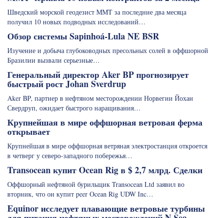
Шведский морской геодезист MMT за последние два месяца
получил 10 новых подводных исследований…
Обзор системы Sapinhoá-Lula NE BSR
Изучение и добыча глубоководных пресольных солей в оффшорной
Бразилии вызвали серьезные…
Генеральный директор Aker BP прогнозирует
быстрый рост Johan Sverdrup
Aker BP, партнер в нефтяном месторождении Норвегии Йохан
Свердруп, ожидает быстрого наращивания…
Крупнейшая в мире оффшорная ветровая ферма
открывает
Крупнейшая в мире оффшорная ветряная электростанция откроется
в четверг у северо-западного побережья…
Transocean купит Ocean Rig в $ 2,7 млрд. Сделки
Оффшорный нефтяной бурильщик Transocean Ltd заявил во
вторник, что он купит peer Ocean Rig UDW Inc…
Equinor исследует плавающие ветровые турбины
для питания нефтяных месторождений N.Sea