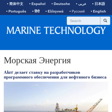
• 简体中文
• Español
• Deutsche
• عربى
• 日本語
• Português
• हिंदी
• Ελληνικά
• Русский
• English
Морская Энергия
Aker делает ставку на разработчиков
программного обеспечения для нефтяного бизнеса