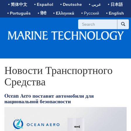
• 简体中文
• Español
• Deutsche
• عربى
• 日本語
• Português
• हिंदी
• Ελληνικά
• Русский
• English
Новости Транспортного
Средства
Ocean Aero поставит автомобили для
национальной безопасности