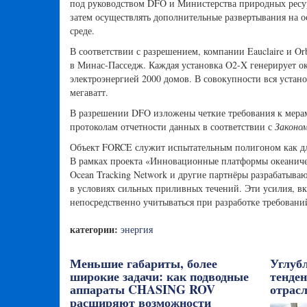
под руководством DFO и Министерства природных ресурс
затем осуществлять дополнительные развертывания на 
среде.
В соответствии с разрешением, компании Eauclaire и O
в Минас-Пасседж. Каждая установка O2-X генерирует око
электроэнергией 2000 домов. В совокупности вся устан
мегаватт.
В разрешении DFO изложены четкие требования к мера
протоколам отчетности данных в соответствии с
Законом
Объект FORCE служит испытательным полигоном как для
В рамках проекта «Инновационные платформы океаниче
Ocean Tracking Network и другие партнёры разрабатыва
в условиях сильных приливных течений. Эти усилия, в
непосредственно учитываться при разработке требован
категории:
энергия
Меньшие габариты, более
Углуб
широкие задачи: как подводные
тенде
аппараты CHASING ROV
отрасл
расширяют возможности