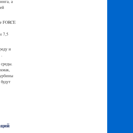
инга, а
щей
дке FORCE
и 7,5
реду и
.
 среды.
кмак,
турбины
 будут
аций