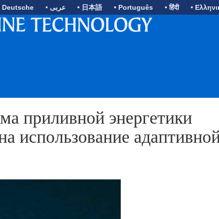
• Deutsche
• عربى
• 日本語
• Português
• हिंदी
• Ελληνι
ема приливной энергетики
на использование адаптивно