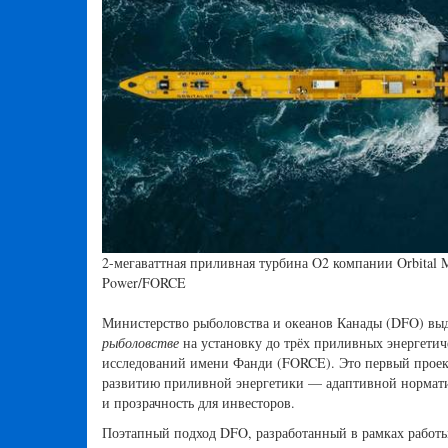
2-мегаваттная приливная турбина O2 компании Orbital Ma
Power/FORCE
Министерство рыболовства и океанов Канады (DFO) выда
рыболовстве
на установку до трёх приливных энергетиче
исследований имени Фанди (FORCE). Это первый проект
развитию приливной энергетики — адаптивной нормати
и прозрачность для инвесторов.
Поэтапный подход DFO, разработанный в рамках работ