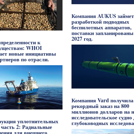
Компания AUKUS займет
разработкой подводных
беспилотных аппаратов,
поставки запланированы
2027 год.
определенности к
уществам: WHOI
кает новые инициативы
ртнеров по отрасли.
Компания Vard получила
рекордный заказ на 800
миллионов долларов на н
исследовательское судно
рукция уплотнительных
глубоководных исследова
 часть 2: Радиальные
нения для внешнего