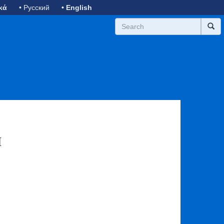
κά
• Русский
• English
й