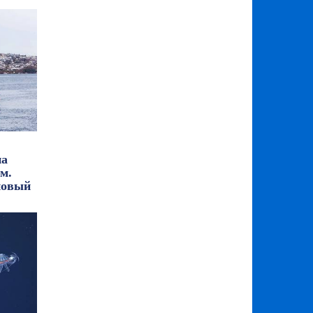
па
м.
новый