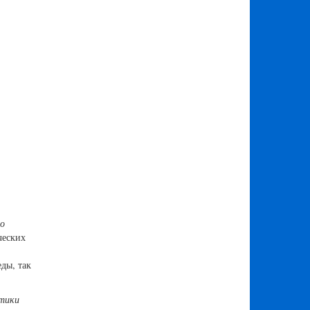
 о
ческих
ды, так
етики