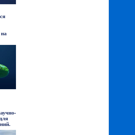
ся
 на
аучно-
 для
ний.