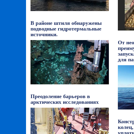
В районе штиля обнаружены
подводные гидротермальные
источники.
От не
преим
запус
для па
Преодоление барьеров в
арктических исследованиях
Конст
колец,
уплот