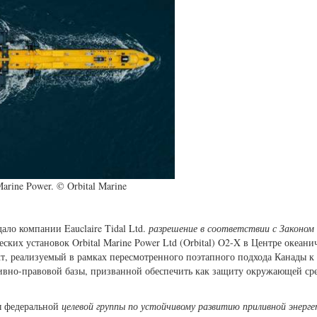
rine Power. © Orbital Marine
ло компании Eauclaire Tidal Ltd.
разрешение в соответствии с Законом
ских установок Orbital Marine Power Ltd (Orbital) O2-X в Центре океани
, реализуемый в рамках пересмотренного поэтапного подхода Канады к
вно-правовой базы, призванной обеспечить как защиту окружающей сре
ы федеральной
целевой группы по устойчивому развитию приливной энерг