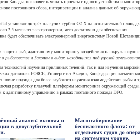
ов Канады, позволяет начинать проекты с одного устройства и монитор
основе постоянного сбора, интерпретации и анализа данных об окружаю
rbital установят до трёх плавучих турбин O2-X на испытательной площа
ло 2,5 мегаватт электроэнергии, чего достаточно для обеспечения
овка будет обеспечивать электроэнергией энергосистему Новой Шотланди
м защиты рыб, адаптивному мониторингу воздействия на окружающую с
 о рыболовстве
и
Законом о видах, находящихся под угрозой исчезновения
 технологий изучения приливных течений, так и для изучения морской
ских датчиков» FORCE, Университет Акадии, Конфедерация племени ми
ют новые подходы для более глубокого изучения взаимодействия рыбы и 
ключая разработку плавучей платформы мониторинга окружающей среды,
ий к адаптивному управлению в рамках поэтапного подхода DFO.
лённый анализ: вызовы и
Масштабирование
нции в дноуглубительной
беспилотного флота: от
и.
отдельных судов до опер
на системном уровне.