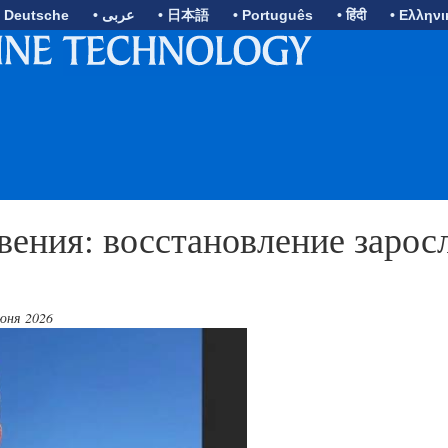
• Deutsche
• عربى
• 日本語
• Português
• हिंदी
• Ελληνι
вения: восстановление зарос
юня 2026