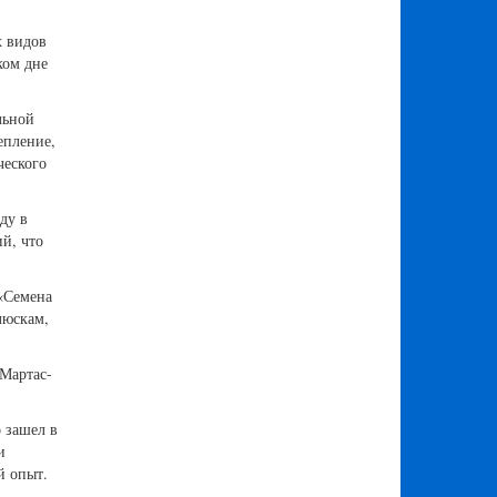
х видов
ком дне
льной
епление,
ческого
ду в
ий, что
«Семена
люскам,
 Мартас-
 зашел в
и
й опыт.