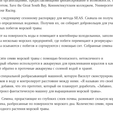
ими организациями, предоставляющими финансирование и возможности, 
тетом, Save the Great South Bay, Коннектикутским колледжем, Университ
our Racing.
т следующему сезонному распорядку для метода SEAS. Сначала он получ
в определенных водоемах. Получив их, он собирает добровольцев для уча
ных побегов морской травы.
т на поверхность воды и помещают в контейнеры-холодильники, запол
 несколько морских предприятий, где побеги перемещают в резервуары 
на осыпаются с побегов и сортируются с помощью сит. Собранные семена
сяти семян морской травы с помощью безопасного, нетоксичного и
орый обычно используется в аквариумах для приклеивания кораллов к ка
 обратно в проточные аквариумы с соленой водой и хранят.
 специальной разбрасывающей машиной, которую Василут сконструирова
ов в воду и контролирует расстояние между ними. «Я называю это свое
добавив, что это прототип, который он планирует доработать. «Забавно,
остроил фантастическую машину для выращивания морской травы».
. Семена, прорастающие из глубоких слоев почвы, развивают сильную к
ена, разбросанные по поверхности морского дна. Количество семян, при
одного растения морской травы.