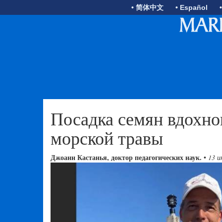
• 简体中文
• Español
Посадка семян вдохно
морской травы
Джоанн Кастанья, доктор педагогических наук.
•
13 и