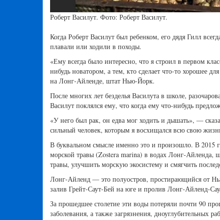
Роберт Василут. Фото: Роберт Василут.
Когда Роберт Василут был ребенком, его дядя Гилл всег
плавали или ходили в походы.
«Ему всегда было интересно, что я строил в первом клас
нибудь новатором, а тем, кто сделает что-то хорошее д
на Лонг-Айленде, штат Нью-Йорк.
После многих лет безделья Василута в школе, разочаро
Василут поклялся ему, что когда ему что-нибудь предло
«У него был рак, он едва мог ходить и дышать», — сказ
сильный человек, которым я восхищался всю свою жизнь
В буквальном смысле именно это и произошло. В 2015 
морской травы (Zostera marina) в водах Лонг-Айленда
травы, улучшить морскую экосистему и смягчить послед
Лонг-Айленд — это полуостров, простирающийся от Нь
залив Грейт-Саут-Бей на юге и пролив Лонг-Айленд-Сау
За прошедшее столетие эти воды потеряли почти 90 про
заболевания, а также загрязнения, дноуглубительных р