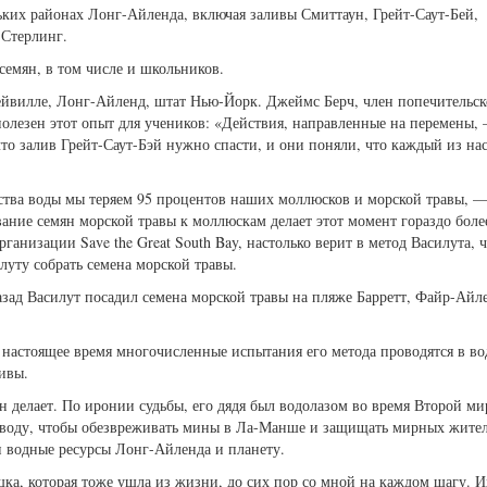
их районах Лонг-Айленда, включая заливы Смиттаун, Грейт-Саут-Бей,
 Стерлинг.
семян, в том числе и школьников.
ейвилле, Лонг-Айленд, штат Нью-Йорк. Джеймс Берч, член попечительск
полезен этот опыт для учеников: «Действия, направленные на перемены,
о залив Грейт-Саут-Бэй нужно спасти, и они поняли, что каждый из на
чества воды мы теряем 95 процентов наших моллюсков и морской травы, —
ние семян морской травы к моллюскам делает этот момент гораздо боле
ганизации Save the Great South Bay, настолько верит в метод Василута, 
луту собрать семена морской травы.
азад Василут посадил семена морской травы на пляже Барретт, Файр-Айл
настоящее время многочисленные испытания его метода проводятся в во
ивы.
 он делает. По иронии судьбы, его дядя был водолазом во время Второй м
 воду, чтобы обезвреживать мины в Ла-Манше и защищать мирных жител
ти водные ресурсы Лонг-Айленда и планету.
шка, которая тоже ушла из жизни, до сих пор со мной на каждом шагу. И