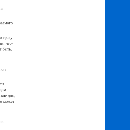
вы
ваемого
ю траву
зи, что-
т быть,
 он
тся
одом
ское дно,
то может
ов.