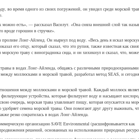
у, во время одного из своих погружений, он увидел среди морской тра
е.
их можно есть», — рассказал Василут. «Она сняла внешний слой так назы
то вроде горошин в стручке».
 в проливе Лонг-Айленд. Он нырнул под воду. «Весь день я искал морску
оказал его отцу, который сказал, что это рупия, также известная как свия
и морскую траву с виноградника сюда, и он хихикнул и сказал, что, може
й травы в водах Лонг-Айленда, общаясь с различными природоохранными
 между моллюсками и морской травой, разработал метод SEAS, и сегодня
тношения между моллюсками и морской травой. Каждый моллюск являе
е фильтрующие устройства, которые фильтруют воду и насыщают кислор
свою очередь, морская трава улавливает пищу, которая опускается на мор
о удобряет семена морской травы. Они помогают друг другу выживать, ч
акже резко сократилась в водах Лонг-Айленда.
оммерческую организацию SAVE Environmental (расшифровывается как
ля продвижения решений, основанных на использовании природных ресурс