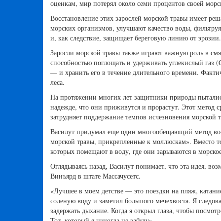
оценкам, мир потерял около семи процентов своей морс
Восстановление этих зарослей морской травы имеет реш
морских организмов, улучшают качество воды, фильтруя 
и, как следствие, защищает береговую линию от эрозии.
Заросли морской травы также играют важную роль в смя
способностью поглощать и удерживать углекислый газ (
— и хранить его в течение длительного времени. Фактич
леса.
На протяжении многих лет защитники природы пытались 
надежде, что они приживутся и прорастут. Этот метод с
затрудняет поддержание темпов исчезновения морской т
Василут придумал еще один многообещающий метод вос
морской травы, прикрепленные к моллюскам». Вместо то
которых помещают в воду, где они зарываются в морское
Оглядываясь назад, Василут понимает, что эта идея, воз
Винъярд в штате Массачусетс.
«Лучшее в моем детстве — это поездки на пляж, катани
соленую воду и заметил большого мечехвоста. Я следов
задержать дыхание. Когда я открыл глаза, чтобы посмот
Тот, который я никогда не забуду».