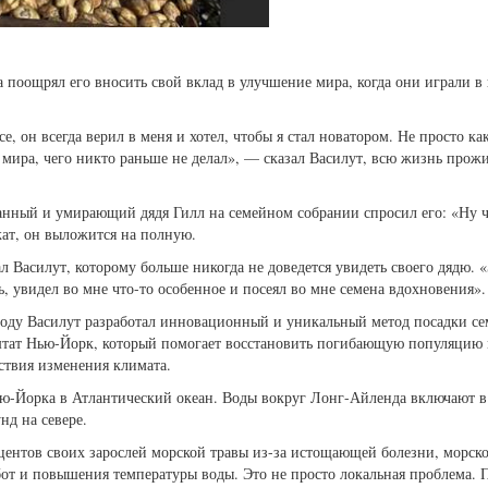
да поощрял его вносить свой вклад в улучшение мира, когда они играли 
се, он всегда верил в меня и хотел, чтобы я стал новатором. Не просто ка
ля мира, чего никто раньше не делал», — сказал Василут, всю жизнь про
ванный и умирающий дядя Гилл на семейном собрании спросил его: «Ну 
жат, он выложится на полную.
ал Василут, которому больше никогда не доведется увидеть своего дядю. 
, увидел во мне что-то особенное и посеял во мне семена вдохновения».
году Василут разработал инновационный и уникальный метод посадки се
, штат Нью-Йорк, который помогает восстановить погибающую популяцию
ствия изменения климата.
ю-Йорка в Атлантический океан. Воды вокруг Лонг-Айленда включают в
нд на севере.
центов своих зарослей морской травы из-за истощающей болезни, морск
абот и повышения температуры воды. Это не просто локальная проблема. 