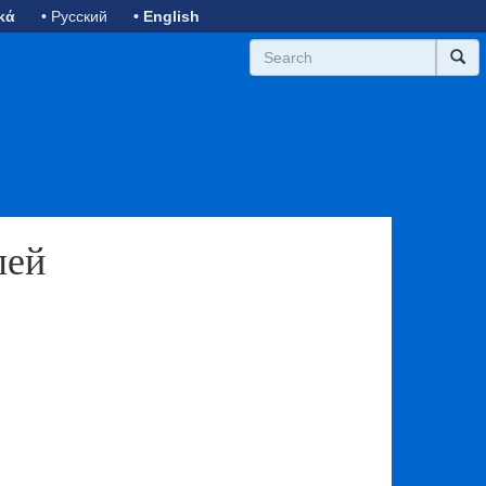
κά
• Русский
• English
лей