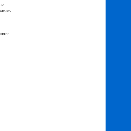
не
лами».
почте