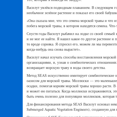
Василут увлёкся подводным плаванием. В следующем год
необычное зелёное растение и показал его своей бабушк
«Она сказала мне, что это семена морской травы и что 
побега морской травы, в котором находятся семена. Что-
Спустя годы Василут рыбачил на лодке со своей семьей
и не мог ее найти. Я нашел какое-то другое растение и п
то вроде сорняка. Я спросил его, можем ли мы перевезт
когда-нибудь она снова вырастет».
Василут начал изучать способы восстановления морско
организациями, и, узнав о симбиотических отношениях
возвращает морскую траву в воды своего детства.
Метод SEAS искусственно имитирует симбиотические о
оазисом для морской травы. Моллюски — это маленьки
осадки, помогая корням морской травы хорошо расти. В 
и может ею питаться. Когда моллюски испражняются, эт
быть очень полезно для популяции моллюсков, которая т
Для финансирования метода SEAS Василут основал нек
Submerged Aquatic Vegetation Engineers), созданную д