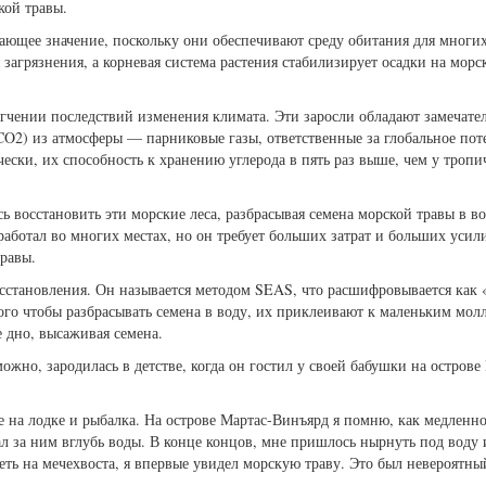
кой травы.
ающее значение, поскольку они обеспечивают среду обитания для многи
загрязнения, а корневая система растения стабилизирует осадки на морс
гчении последствий изменения климата. Эти заросли обладают замечате
CO2) из атмосферы — парниковые газы, ответственные за глобальное пот
ески, их способность к хранению углерода в пять раз выше, чем у тропи
восстановить эти морские леса, разбрасывая семена морской травы в во
работал во многих местах, но он требует больших затрат и больших усил
равы.
становления. Он называется методом SEAS, что расшифровывается как 
го чтобы разбрасывать семена в воду, их приклеивают к маленьким мол
 дно, высаживая семена.
можно, зародилась в детстве, когда он гостил у своей бабушки на острове
е на лодке и рыбалка. На острове Мартас-Винъярд я помню, как медленно
ал за ним вглубь воды. В конце концов, мне пришлось нырнуть под воду 
реть на мечехвоста, я впервые увидел морскую траву. Это был невероятны