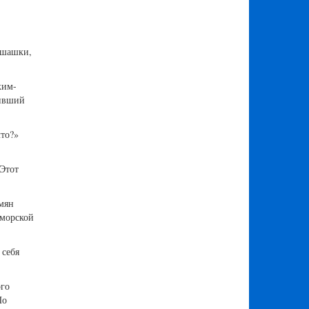
в шашки,
ким-
живший
что?»
«Этот
мян
 морской
 себя
ого
По