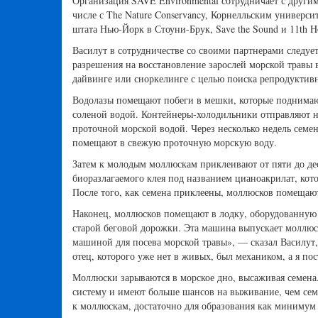
Организация SAVE Environmental сотрудничает с друг
числе с The Nature Conservancy, Корнелльским универси
штата Нью-Йорк в Стоуни-Брук, Save the Sound и 11th H
Василут в сотрудничестве со своими партнерами следуе
разрешения на восстановление зарослей морской травы 
дайвинге или сноркелинге с целью поиска репродуктив
Водолазы помещают побеги в мешки, которые поднимаю
соленой водой. Контейнеры-холодильники отправляют на
проточной морской водой. Через несколько недель семе
помещают в свежую проточную морскую воду.
Затем к молодым моллюскам приклеивают от пяти до де
биоразлагаемого клея под названием цианоакрилат, кот
После того, как семена приклеены, моллюсков помещают
Наконец, моллюсков помещают в лодку, оборудованную
старой беговой дорожки. Эта машина выпускает моллюск
машиной для посева морской травы», — сказал Василут, 
отец, которого уже нет в живых, был механиком, а я п
Моллюски зарываются в морское дно, высаживая семена
систему и имеют больше шансов на выживание, чем сем
к моллюскам, достаточно для образования как минимум 