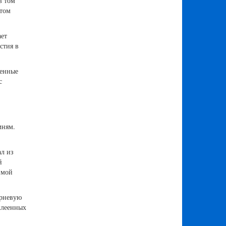
в том
етом
ает
стия в
ненные
с
мням.
л из
й
 мой
орневую
клеенных