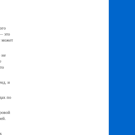
ого
 — это
с может
 не
е
что
енд, и
дах по
ировой
ей.
х