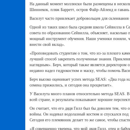
На данный момент моллюски были размещены в нескольк
Шиннекок, пляж Барретт, остров Файр-Айленд и гавань
Василут часто привлекает добровольцев для склеивания 
Одной из таких школ была средняя школа Сейвилла в С
совета по образованию Сейвилла, объясняет, насколько 
мощный инструмент обучения. Наши ученики поняли, чт
внести свой вклад».
«Проповедовать студентам о том, что из-за плохого ка
лучший способ закрепить полученные знания. Приклеива
наглядным». Берч, который также является директором ор
недавно надел гидрокостюм и маску, чтобы помочь Васи
Берч высоко оценивает успех метода SEAS: «Два года н
семена прижились, и сегодня она процветает».
У Василута много планов относительно метода SEAS. В 
всей стране, и результаты показывают хорошие перспект
Он считает, что его дядя Гилл был бы доволен тем, что
войны. Он надевал водолазный костюм и спускался под
Сегодня его племянник делает то же самое, чтобы спас
«Я совершенно уверена, что мой дядя Гилл, отец и бабу