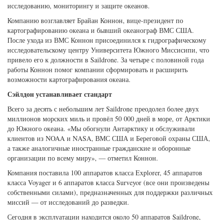
исследованию, мониторингу и защите океанов.
Компанию возглавляет Брайан Коннон, вице-президент по
картографированию океана и бывший океанограф ВМС США.
После ухода из ВМС Коннон присоединился к гидрографическому
исследовательскому центру Университета Южного Миссисипи, что
привело его к должности в Saildrone. За четыре с половиной года
работы Коннон помог компании сформировать и расширить
возможности картографирования океана.
Сэйлдон устанавливает стандарт
Всего за десять с небольшим лет Saildrone преодолел более двух
миллионов морских миль и провёл 50 000 дней в море, от Арктики
до Южного океана. «Мы обогнули Антарктику и обслуживали
клиентов из NOAA и NASA, ВМС США и Береговой охраны США,
а также аналогичные иностранные гражданские и оборонные
организации по всему миру», — отметил Коннон.
Компания поставила 100 аппаратов класса Explorer, 45 аппаратов
класса Voyager и 6 аппаратов класса Surveyor (все они произведены
собственными силами), предназначенных для поддержки различных
миссий — от исследований до разведки.
Сегодня в эксплуатации находится около 50 аппаратов Saildrone,