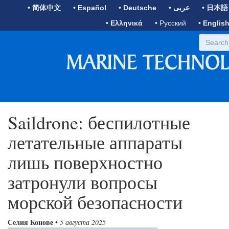
• 简体中文
• Español
• Deutsche
• عربى
• 日本語
• Ελληνικά
• Русский
• Englis
Saildrone: беспилотные
летательные аппараты
лишь поверхностно
затронули вопросы
морской безопасности
Селия Конове
•
5 августа 2025