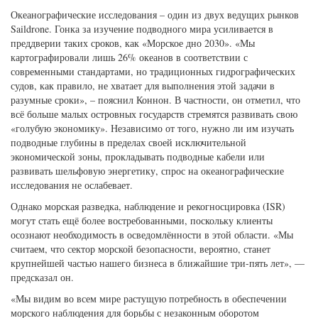
Океанографические исследования – один из двух ведущих рынков
Saildrone. Гонка за изучение подводного мира усиливается в
преддверии таких сроков, как «Морское дно 2030». «Мы
картографировали лишь 26% океанов в соответствии с
современными стандартами, но традиционных гидрографических
судов, как правило, не хватает для выполнения этой задачи в
разумные сроки», – пояснил Коннон. В частности, он отметил, что
всё больше малых островных государств стремятся развивать свою
«голубую экономику». Независимо от того, нужно ли им изучать
подводные глубины в пределах своей исключительной
экономической зоны, прокладывать подводные кабели или
развивать шельфовую энергетику, спрос на океанографические
исследования не ослабевает.
Однако морская разведка, наблюдение и рекогносцировка (ISR)
могут стать ещё более востребованными, поскольку клиенты
осознают необходимость в осведомлённости в этой области. «Мы
считаем, что сектор морской безопасности, вероятно, станет
крупнейшей частью нашего бизнеса в ближайшие три-пять лет», —
предсказал он.
«Мы видим во всем мире растущую потребность в обеспечении
морского наблюдения для борьбы с незаконным оборотом