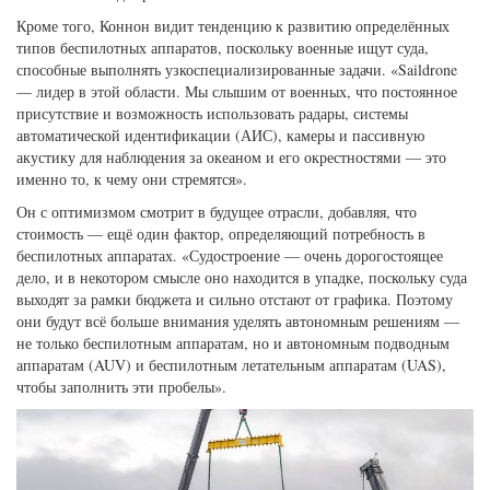
Кроме того, Коннон видит тенденцию к развитию определённых
типов беспилотных аппаратов, поскольку военные ищут суда,
способные выполнять узкоспециализированные задачи. «Saildrone
— лидер в этой области. Мы слышим от военных, что постоянное
присутствие и возможность использовать радары, системы
автоматической идентификации (АИС), камеры и пассивную
акустику для наблюдения за океаном и его окрестностями — это
именно то, к чему они стремятся».
Он с оптимизмом смотрит в будущее отрасли, добавляя, что
стоимость — ещё один фактор, определяющий потребность в
беспилотных аппаратах. «Судостроение — очень дорогостоящее
дело, и в некотором смысле оно находится в упадке, поскольку суда
выходят за рамки бюджета и сильно отстают от графика. Поэтому
они будут всё больше внимания уделять автономным решениям —
не только беспилотным аппаратам, но и автономным подводным
аппаратам (AUV) и беспилотным летательным аппаратам (UAS),
чтобы заполнить эти пробелы».