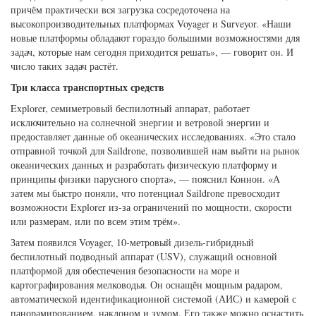
причём практически вся загрузка сосредоточена на
высокопроизводительных платформах Voyager и Surveyor. «Наши
новые платформы обладают гораздо большими возможностями для
задач, которые нам сегодня приходится решать», — говорит он. И
число таких задач растёт.
Три класса транспортных средств
Explorer, семиметровый беспилотный аппарат, работает
исключительно на солнечной энергии и ветровой энергии и
предоставляет данные об океанических исследованиях. «Это стало
отправной точкой для Saildrone, позволившей нам выйти на рынок
океанических данных и разработать физическую платформу и
принципы физики парусного спорта», — пояснил Коннон. «А
затем мы быстро поняли, что потенциал Saildrone превосходит
возможности Explorer из-за ограничений по мощности, скорости
или размерам, или по всем этим трём».
Затем появился Voyager, 10-метровый дизель-гибридный
беспилотный подводный аппарат (USV), служащий основной
платформой для обеспечения безопасности на море и
картографирования мелководья. Он оснащён мощным радаром,
автоматической идентификационной системой (АИС) и камерой с
панорамированием, наклоном и зумом. Его также можно оснастить