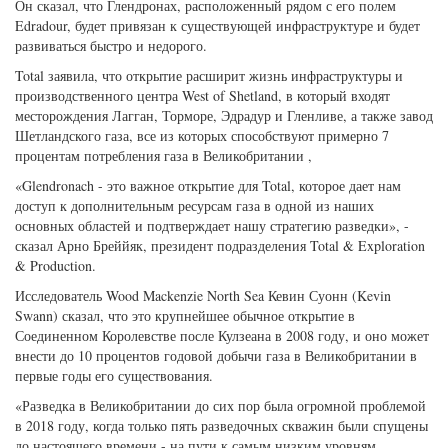
Он сказал, что Глендронах, расположенный рядом с его полем
Edradour, будет привязан к существующей инфраструктуре и будет
развиваться быстро и недорого.
Total заявила, что открытие расширит жизнь инфраструктуры и
производственного центра West of Shetland, в который входят
месторождения Лагган, Торморе, Эдрадур и Гленливе, а также завод
Шетландского газа, все из которых способствуют примерно 7
процентам потребления газа в Великобритании ,
«Glendronach - это важное открытие для Total, которое дает нам
доступ к дополнительным ресурсам газа в одной из наших
основных областей и подтверждает нашу стратегию разведки», -
сказал Арно Бреййяк, президент подразделения Total & Exploration
& Production.
Исследователь Wood Mackenzie North Sea Кевин Суонн (Kevin
Swann) сказал, что это крупнейшее обычное открытие в
Соединенном Королевстве после Кулзеана в 2008 году, и оно может
внести до 10 процентов годовой добычи газа в Великобритании в
первые годы его существования.
«Разведка в Великобритании до сих пор была огромной проблемой
в 2018 году, когда только пять разведочных скважин были спущены
до настоящего времени - на пути к самым низким уровням