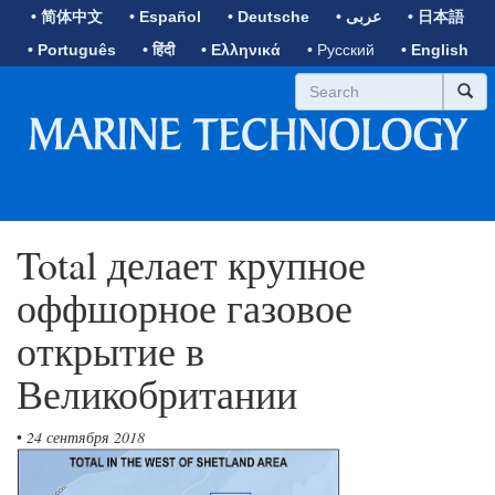
• 简体中文
• Español
• Deutsche
• عربى
• 日本語
• Português
• हिंदी
• Ελληνικά
• Русский
• English
Total делает крупное
оффшорное газовое
открытие в
Великобритании
•
24 сентября 2018