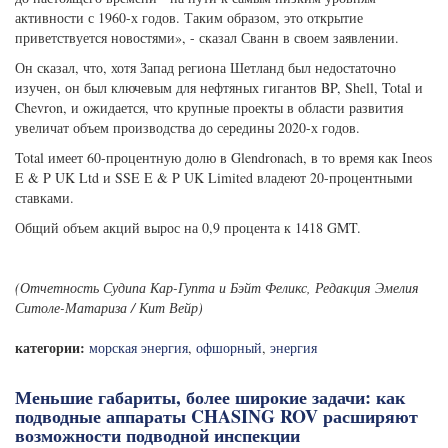
активности с 1960-х годов. Таким образом, это открытие
приветствуется новостями», - сказал Сванн в своем заявлении.
Он сказал, что, хотя Запад региона Шетланд был недостаточно
изучен, он был ключевым для нефтяных гигантов BP, Shell, Total и
Chevron, и ожидается, что крупные проекты в области развития
увеличат объем производства до середины 2020-х годов.
Total имеет 60-процентную долю в Glendronach, в то время как Ineos
E & P UK Ltd и SSE E & P UK Limited владеют 20-процентными
ставками.
Общий объем акций вырос на 0,9 процента к 1418 GMT.
(Отчетность Судипа Кар-Гупта и Бэйт Феликс, Редакция Эмелия
Ситоле-Матариза / Кит Вейр)
категории:
морская энергия
,
офшорный
,
энергия
Меньшие габариты, более широкие задачи: как
подводные аппараты CHASING ROV расширяют
возможности подводной инспекции