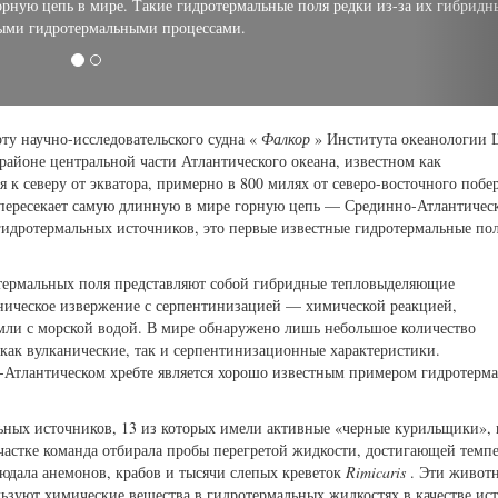
овательский институт аквариума Монтерей-Бей) аккуратно извлекает би
а, обнаруженного на недавно найденном участке. Научная группа испол
(ROV) SuBastian для сбора геологических, биологических и водных обра
рнов на глубину для анализа в лабораториях судна. © Алекс Ингл/Инстит
ту научно-исследовательского судна «
Фалкор
» Института океанологии
айоне центральной части Атлантического океана, известном как
 к северу от экватора, примерно в 800 милях от северо-восточного побе
а пересекает самую длинную в мире горную цепь — Срединно-Атлантичес
гидротермальных источников, это первые известные гидротермальные пол
отермальных поля представляют собой гибридные тепловыделяющие
ническое извержение с серпентинизацией — химической реакцией,
мли с морской водой. В мире обнаружено лишь небольшое количество
как вулканические, так и серпентинизационные характеристики.
-Атлантическом хребте является хорошо известным примером гидротерм
льных источников, 13 из которых имели активные «черные курильщики», 
частке команда отбирала пробы перегретой жидкости, достигающей темп
людала анемонов, крабов и тысячи слепых креветок
Rimicaris
. Эти живот
ьзуют химические вещества в гидротермальных жидкостях в качестве ис