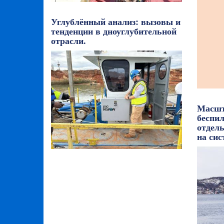
Углублённый анализ: вызовы и
тенденции в дноуглубительной
отрасли.
Масшт
беспил
отдел
на сис