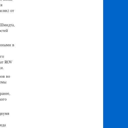
ия
илях) от
 Шмидта,
остей
анными в
ого
рат ROV
ки.
вов во
темы
ранее,
кого
двумя
ида