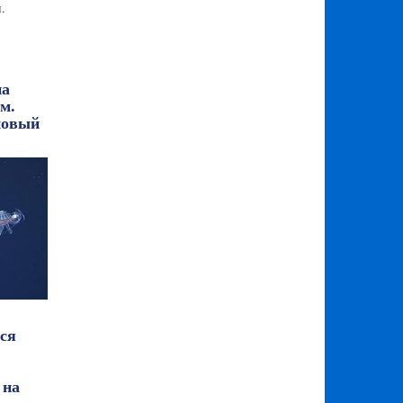
.
па
м.
новый
ся
 на