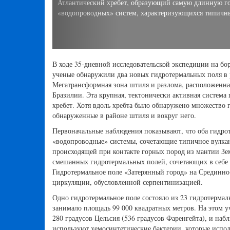
з-за их гибридных
Доктор Оливия Соарес Перейра (Научно-исслед
образцы с вершины гидротермального источник
дистанционно управляемый подводный аппарат 
для измерения показаний датчиков и отбора ке
океанологии Шмидта
В ходе 35-дневной исследовательской экспедиции на бор
ученые обнаружили два новых гидротермальных поля в р
Мегатрансформная зона штиля и разлома, расположенная
Бразилии. Эта крупная, тектонически активная систем
хребет. Хотя вдоль хребта было обнаружено множество 
обнаруженные в районе штиля и вокруг него.
Первоначальные наблюдения показывают, что оба гидр
«водопроводные» системы, сочетающие типичное вулка
происходящей при контакте горных пород из мантии Зе
смешанных гидротермальных полей, сочетающих в себе 
Гидротермальное поле «Затерянный город» на Срединно
циркуляции, обусловленной серпентинизацией.
Одно гидротермальное поле состояло из 23 гидротерма
занимало площадь 99 000 квадратных метров. На этом у
280 градусов Цельсия (536 градусов Фаренгейта), и наб
используют хемосинтетические бактерии, которые испол