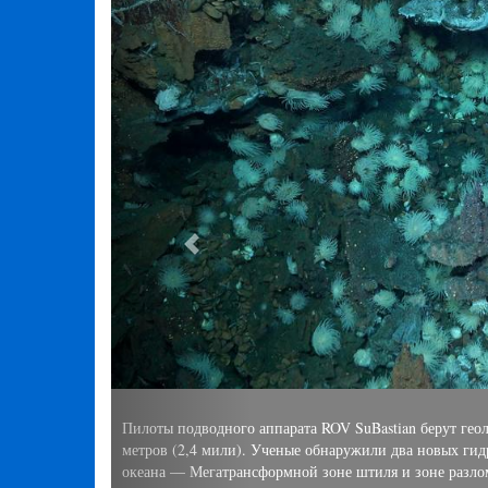
убине почти 3890
нов Атлантического
ет Срединно-