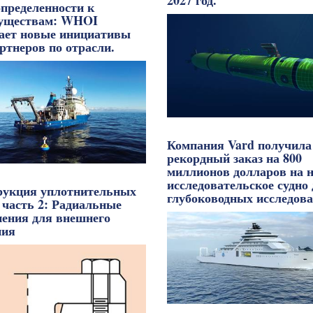
2027 год.
определенности к
уществам: WHOI
кает новые инициативы
ртнеров по отрасли.
Компания Vard получила
рекордный заказ на 800
миллионов долларов на н
исследовательское судно
рукция уплотнительных
глубоководных исследова
 часть 2: Радиальные
нения для внешнего
ния