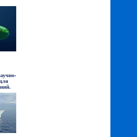
аучно-
 для
ний.