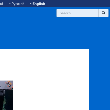
κά
• Русский
• English
ext