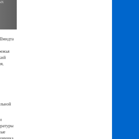
ологические
ьзует
зцов, а также
ут
 Шмидта
режья
кий
я,
альной
и
ературы
ные
точника