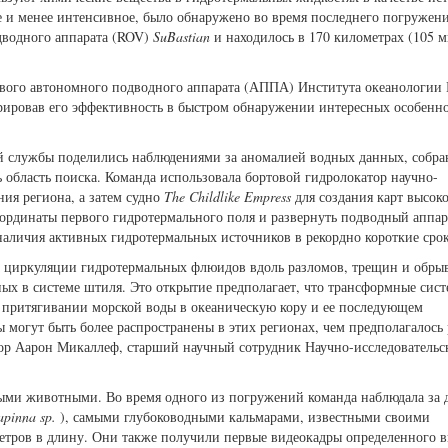
е и менее интенсивное, было обнаружено во время последнего погружен
дводного аппарата (ROV)
SuBastian
и находилось в 170 километрах (105 м
ового автономного подводного аппарата (АППА) Института океанологии
рировав его эффективность в быстром обнаружении интересных особенн
ой службы поделились наблюдениями за аномалией водных данных, собр
ь область поиска. Команда использовала бортовой гидролокатор научно-
ия региона, а затем судно
The Childlike Empress
для создания карт высок
оординаты первого гидротермального поля и развернуть подводный аппа
аличия активных гидротермальных источников в рекордно короткие сро
а циркуляции гидротермальных флюидов вдоль разломов, трещин и обры
ых в системе штиля. Это открытие предполагает, что трансформные сис
 в притягивании морской воды в океаническую кору и ее последующем
 могут быть более распространены в этих регионах, чем предполагалось 
ор Аарон Микаллеф, старший научный сотрудник Научно-исследовательс
ными животными. Во время одного из погружений команда наблюдала за 
pinna sp.
), самыми глубоководными кальмарами, известными своими
етров в длину. Они также получили первые видеокадры определенного в