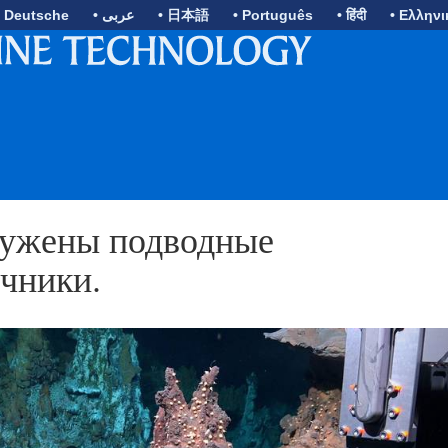
• Deutsche
• عربى
• 日本語
• Português
• हिंदी
• Ελληνι
ружены подводные
чники.
N