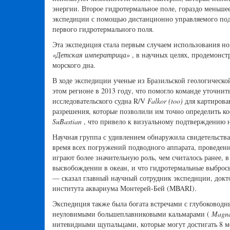
энергии. Второе гидротермальное поле, гораздо меньше
экспедиции с помощью дистанционно управляемого по
первого гидротермального поля.
Эта экспедиция стала первым случаем использования н
«Детская императрица»
, в научных целях, продемонст
морского дна.
В ходе экспедиции ученые из Бразильской геологическ
этом регионе в 2013 году, что помогло команде уточнит
исследовательского судна R/V
Falkor (too)
для картирован
разрешения, которые позволили им точно определить к
SuBastian
, что привело к визуальному подтверждению н
Научная группа с удивлением обнаружила свидетельств
время всех погружений подводного аппарата, проведенн
играют более значительную роль, чем считалось ранее,
высвобождении в океан, и что гидротермальные выбросы
— сказал главный научный сотрудник экспедиции, докт
института аквариума Монтерей-Бей (MBARI).
Экспедиция также была богата встречами с глубоковод
неуловимыми большеплавниковыми кальмарами (
Magna
нитевидными щупальцами, которые могут достигать 8 м