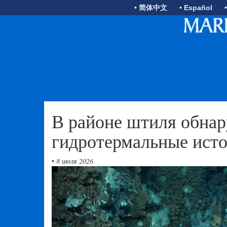
• 简体中文
• Español
В районе штиля обна
гидротермальные исто
•
8 июля 2026
Previous