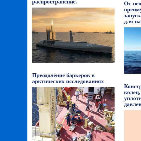
распространение.
От не
преим
запус
для па
Преодоление барьеров в
арктических исследованиях
Конст
колец,
уплот
давле