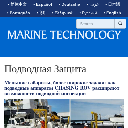
• 简体中文
• Español
• Deutsche
• عربى
• 日本語
• Português
• हिंदी
• Ελληνικά
• Русский
• English
Подводная Защита
Меньшие габариты, более широкие задачи: как
подводные аппараты CHASING ROV расширяют
возможности подводной инспекции