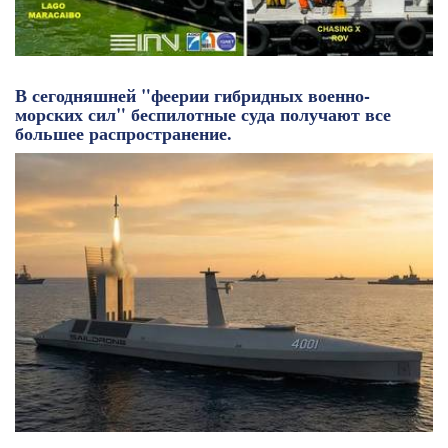
В сегодняшней "феерии гибридных военно-
морских сил" беспилотные суда получают все
большее распространение.