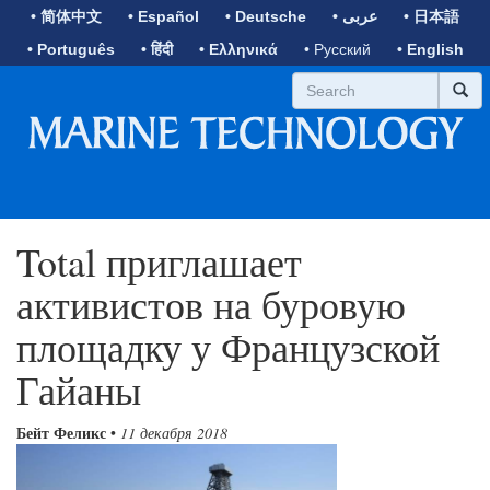
• 简体中文
• Español
• Deutsche
• عربى
• 日本語
• Português
• हिंदी
• Ελληνικά
• Русский
• English
Total приглашает
активистов на буровую
площадку у Французской
Гайаны
Бейт Феликс
•
11 декабря 2018