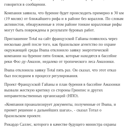
говорится в сообщении.
Компания заявила, что бурение будет происходить примерно в 30 км
(19 милях) от ближайшего рифа и в районе без кораллов. По словам
активистов, обнаруженные в этом районе тонкие коралловые рифы
могут быть повреждены в результате буровых работ.
Приглашение Total на сайт французской Гайаны появилось через
несколько дней после того, как бразильское агентство по охране
окружающей среды Ibama отклонило заявку энергетической
компании на бурение пяти блоков, которые находятся в бассейне
реки Фос-ду-Амазон, недалеко от тропического леса Амазонки.
Ibama отклонила заявку Total пять раз. Он сказал, что этот отказ
был последним в процессе регулирования.
Проект Французской Гайаны и план бурения в бассейне Амазонки
вызвали жесткую критику со стороны Гринпис и других
неправительственных организаций (НПО).
«Компания проанализирует документы, полученные от Ibama, и
примет решение о дальнейших шагах», - сказал Тотал о
бразильском проекте.
Рикардо Саллес, которого в качестве будущего министра охраны