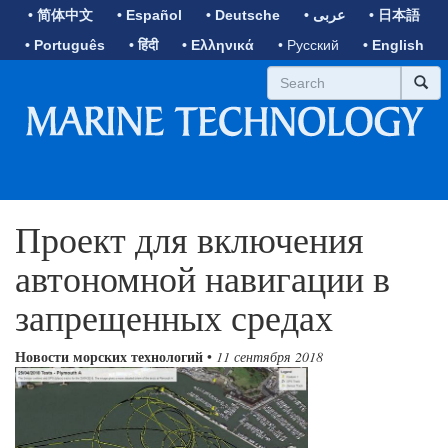
• 简体中文
• Español
• Deutsche
• عربى
• 日本語
• Português
• हिंदी
• Ελληνικά
• Русский
• English
Проект для включения
автономной навигации в
запрещенных средах
Новости морских технологий
•
11 сентября 2018