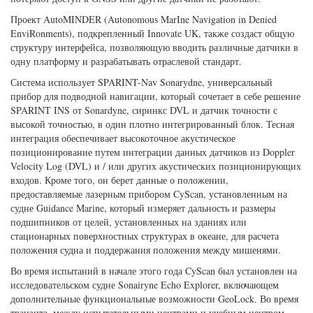
Проект AutoMINDER (Autonomous MarIne Navigation in Denied
EnviRonments), подкрепленный Innovate UK, также создаст общую
структуру интерфейса, позволяющую вводить различные датчики в
одну платформу и разрабатывать отраслевой стандарт.
Система использует SPARINT-Nav Sonarydne, универсальный
прибор для подводной навигации, который сочетает в себе решение
SPARINT INS от Sonardyne, сиринкс DVL и датчик точности с
высокой точностью, в один плотно интегрированный блок. Тесная
интеграция обеспечивает высокоточное акустическое
позиционирование путем интеграции данных датчиков из Doppler
Velocity Log (DVL) и / или других акустических позиционирующих
входов. Кроме того, он берет данные о положении,
предоставляемые лазерным прибором CyScan, установленным на
судне Guidance Marine, который измеряет дальность и размеры
подшипников от целей, установленных на зданиях или
стационарных поверхностных структурах в океане, для расчета
положения судна и поддержания положения между мишенями.
Во время испытаний в начале этого года CyScan был установлен на
исследовательском судне Sonairyne Echo Explorer, включающем
дополнительные функциональные возможности GeoLock. Во время
транзита, между испытательными центрами и учебным центром