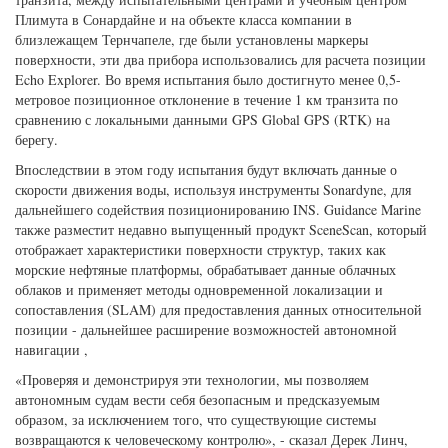
Плимута в Сонардайне и на объекте класса компании в
близлежащем Тернчапеле, где были установлены маркеры
поверхности, эти два прибора использовались для расчета позиции
Echo Explorer. Во время испытания было достигнуто менее 0,5-
метровое позиционное отклонение в течение 1 км транзита по
сравнению с локальными данными GPS Global GPS (RTK) на
берегу.
Впоследствии в этом году испытания будут включать данные о
скорости движения воды, используя инструменты Sonardyne, для
дальнейшего содействия позиционированию INS. Guidance Marine
также разместит недавно выпущенный продукт SceneScan, который
отображает характеристики поверхности структур, таких как
морские нефтяные платформы, обрабатывает данные облачных
облаков и применяет методы одновременной локализации и
сопоставления (SLAM) для предоставления данных относительной
позиции - дальнейшее расширение возможностей автономной
навигации ,
«Проверяя и демонстрируя эти технологии, мы позволяем
автономным судам вести себя безопасным и предсказуемым
образом, за исключением того, что существующие системы
возвращаются к человеческому контролю», - сказал Дерек Линч,