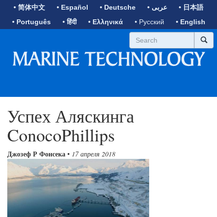
• 简体中文
• Español
• Deutsche
• عربى
• 日本語
• Português
• हिंदी
• Ελληνικά
• Русский
• English
Успех Аляскинга
ConocoPhillips
Джозеф Р Фонсека
•
17 апреля 2018