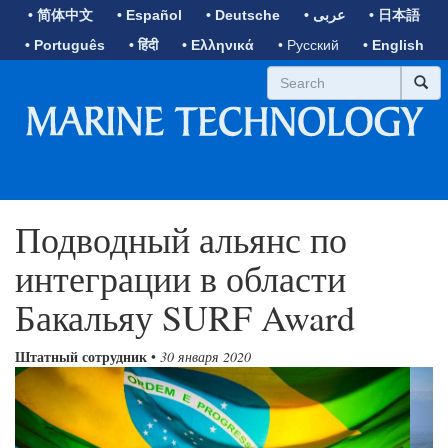
• 简体中文
• Español
• Deutsche
• عربى
• 日本語
• Português
• हिंदी
• Ελληνικά
• Русский
• English
Подводный альянс по
интеграции в области
Бакальяу SURF Award
Штатный сотрудник
•
30 января 2020
Previous
Next