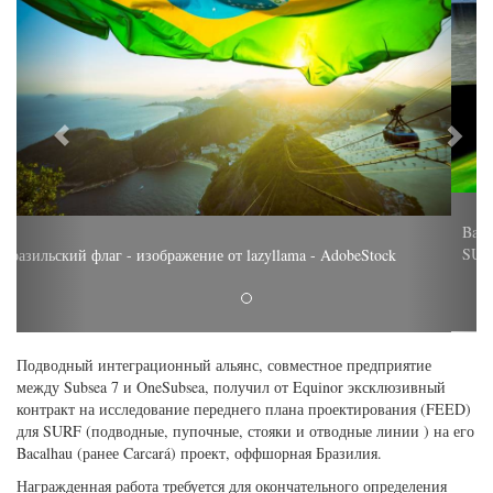
Bacalhau - первый в Бразилии интегрированный проект SPS и
SURF (изображение: Equinor)
Подводный интеграционный альянс, совместное предприятие
между Subsea 7 и OneSubsea, получил от
Equinor эксклюзивный
контракт на исследование переднего плана проектирования (FEED)
для
SURF (подводные, пупочные, стояки и
отводные линии
)
на его
Bacalhau (ранее Carcará) проект, оффшорная Бразилия.
Награжденная работа требуется для окончательного определения