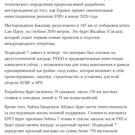
технического определения предполагаемой разработки
месторождения до того, как Equinor примет окончательные
инвестиционные решения (FID) в конце 2020 года.
Месторождение Бакальяу расположено в 185 км от побережья штата
Сан-Паулу, на глубине 2050 метров. Это будет Bacalhau (Carcará),
который станет первым новым проектом в подсолах
международного оператора.
Подводный 7 заявил в четверг, что контракт был основан на
двухступенчатой награде. FEED и предварительные инвестиции
начинаются сейчас, с возможностью для этапа выполнения в рамках
единовременной настройки «под ключ», которая включает в себя
проектирование, закупки, строительство и установку для всей
области SURF и SPS.
Разработка будет включать 19 скважин, около 130 км жестких
стояков и отводных линий и 35 км шлангокабелей.
Кроме того, Subsea Integration Alliance будет нести ответственность
за последующую жизнь полевой поддержки. Стоимость контракта
EPCI будет признана Subsea 7 только в списке заказов после FID и
будет представлять награду за крупный проект. Подводный 7
определяет крупный контракт на сумму более 750 миллионов