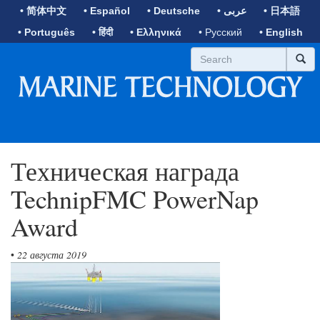
• 简体中文
• Español
• Deutsche
• عربى
• 日本語
• Português
• हिंदी
• Ελληνικά
• Русский
• English
Техническая награда
TechnipFMC PowerNap
Award
•
22 августа 2019