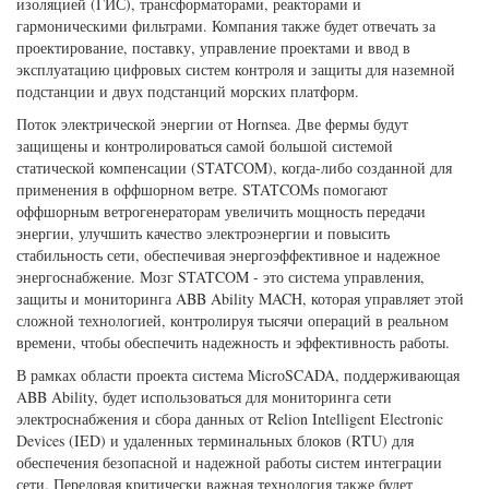
изоляцией (ГИС), трансформаторами, реакторами и
гармоническими фильтрами. Компания также будет отвечать за
проектирование, поставку, управление проектами и ввод в
эксплуатацию цифровых систем контроля и защиты для наземной
подстанции и двух подстанций морских платформ.
Поток электрической энергии от Hornsea. Две фермы будут
защищены и контролироваться самой большой системой
статической компенсации (STATCOM), когда-либо созданной для
применения в оффшорном ветре. STATCOMs помогают
оффшорным ветрогенераторам увеличить мощность передачи
энергии, улучшить качество электроэнергии и повысить
стабильность сети, обеспечивая энергоэффективное и надежное
энергоснабжение. Мозг STATCOM - это система управления,
защиты и мониторинга ABB Ability MACH, которая управляет этой
сложной технологией, контролируя тысячи операций в реальном
времени, чтобы обеспечить надежность и эффективность работы.
В рамках области проекта система MicroSCADA, поддерживающая
ABB Ability, будет использоваться для мониторинга сети
электроснабжения и сбора данных от Relion Intelligent Electronic
Devices (IED) и удаленных терминальных блоков (RTU) для
обеспечения безопасной и надежной работы систем интеграции
сети. Передовая критически важная технология также будет