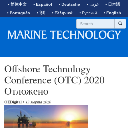
• 简体中文
• Español
• Deutsche
• عربى
• 日本語
• Português
• हिंदी
• Ελληνικά
• Русский
• English
Offshore Technology
Conference (OTC) 2020
Отложено
OEDigital
•
13 марта 2020