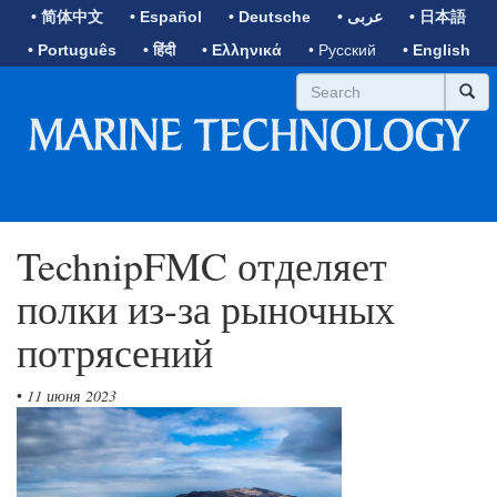
• 简体中文
• Español
• Deutsche
• عربى
• 日本語
• Português
• हिंदी
• Ελληνικά
• Русский
• English
TechnipFMC отделяет
полки из-за рыночных
потрясений
•
11 июня 2023