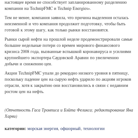
настоящее время не способствует запланированному разделению
компании на TechnipFMC и Technip Energies».
Тем не менее, компания заявила, что причина выделения осталась
неизменной и что компания продолжит подготовку, чтобы быть
готовой к этому шагу, как только рынки восстановятся.
Рынки сырой нефти на прошлой неделе продемонстрировали самые
большие недельные потери со времен мирового финансового
кризиса 2008 года, вызванные вспышкой коронавируса и усилиями
крупнейшего экспортера Саудовской Аравии по увеличению
добычи и снижению цен.
Акции TechnipFMC упали до рекордно низкого уровня в пятницу,
поскольку падение цен на сырую нефть ударило по акциям игроков
отрасли, хотя к закрытию они восстановились в связи с недавним
ростом цен на нефть.
(Отчетность Гаса Тромписа и Бэйта Феликса; редактирование Яна
Харви)
категории:
морская энергия
,
офшорный
,
технологии