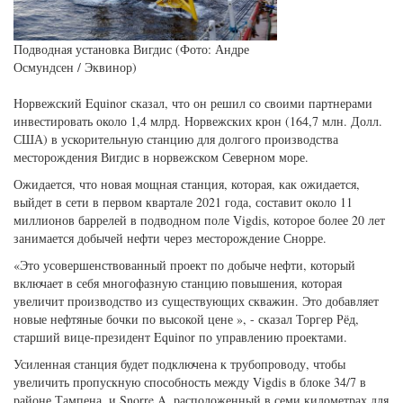
Подводная установка Вигдис (Фото: Андре
Осмундсен / Эквинор)
Норвежский Equinor сказал, что он решил со своими партнерами
инвестировать около 1,4 млрд. Норвежских крон (164,7 млн. Долл.
США) в ускорительную станцию ​​для долгого производства
месторождения Вигдис в
норвежском Северном море.
Ожидается, что новая мощная станция, которая, как ожидается,
выйдет в сети в первом квартале 2021 года, составит
около 11
миллионов баррелей в подводном поле Vigdis, которое более 20 лет
занимается добычей нефти через месторождение Снорре.
«Это усовершенствованный проект по добыче нефти, который
включает в себя многофазную станцию ​​повышения, которая
увеличит производство из существующих скважин. Это добавляет
новые нефтяные бочки по высокой цене », - сказал Торгер Рёд,
старший вице-президент Equinor по управлению проектами.
Усиленная станция будет подключена к трубопроводу, чтобы
увеличить пропускную способность между Vigdis в блоке 34/7 в
районе Тампена, и Snorre A, расположенный в семи километрах для