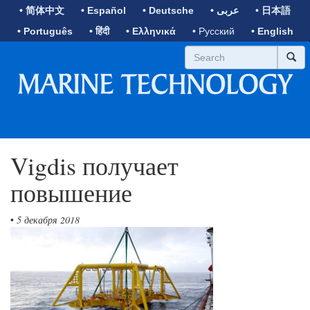
• 简体中文
• Español
• Deutsche
• عربى
• 日本語
• Português
• हिंदी
• Ελληνικά
• Русский
• English
Vigdis получает
повышение
•
5 декабря 2018