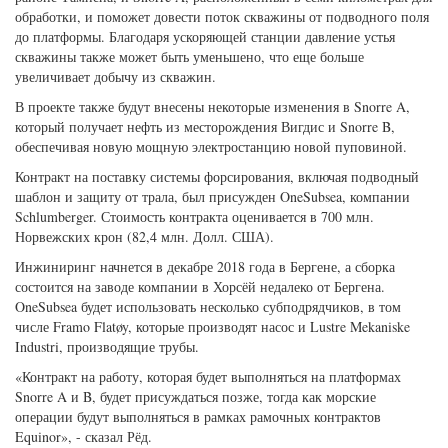
обработки, и поможет довести поток скважины от подводного поля
до платформы. Благодаря ускоряющей станции давление устья
скважины также может быть уменьшено, что еще больше
увеличивает добычу из скважин.
В проекте также будут внесены некоторые изменения в Snorre A,
который получает нефть из месторождения Вигдис и Snorre B,
обеспечивая новую мощную электростанцию ​​новой пуповиной.
Контракт на поставку системы форсирования, включая подводный
шаблон и защиту от трала, был присужден OneSubsea, компании
Schlumberger. Стоимость контракта оценивается в 700 млн.
Норвежских крон (82,4 млн. Долл. США).
Инжиниринг начнется в декабре 2018 года в Бергене, а сборка
состоится на заводе компании в Хорсёй недалеко от Бергена.
OneSubsea будет использовать несколько субподрядчиков, в том
числе Framo Flatøy, которые производят насос и Lustre Mekaniske
Industri, производящие трубы.
«Контракт на работу, которая будет выполняться на платформах
Snorre A и B, будет присуждаться позже, тогда как морские
операции будут выполняться в рамках рамочных контрактов
Equinor», - сказал Рёд.