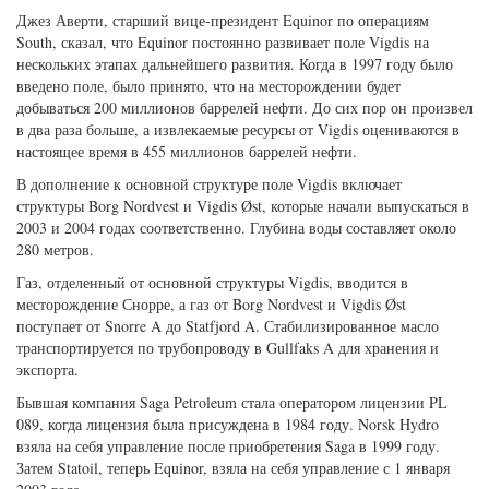
Джез Аверти, старший вице-президент Equinor по операциям
South, сказал, что Equinor постоянно развивает поле Vigdis на
нескольких этапах дальнейшего развития.
Когда в 1997 году было
введено поле, было принято, что на месторождении будет
добываться 200 миллионов баррелей нефти. До сих пор он произвел
в два раза больше, а извлекаемые ресурсы от Vigdis оцениваются в
настоящее время в 455 миллионов баррелей нефти.
В дополнение к основной структуре поле Vigdis включает
структуры Borg Nordvest и Vigdis Øst, которые начали выпускаться в
2003 и 2004 годах соответственно. Глубина воды составляет около
280 метров.
Газ, отделенный от основной структуры Vigdis, вводится в
месторождение Снорре, а газ от Borg Nordvest и Vigdis Øst
поступает от Snorre A до Statfjord A. Стабилизированное масло
транспортируется по трубопроводу в Gullfaks A для хранения и
экспорта.
Бывшая компания Saga Petroleum стала оператором лицензии PL
089, когда лицензия была присуждена в 1984 году. Norsk Hydro
взяла на себя управление после приобретения Saga в 1999 году.
Затем Statoil, теперь Equinor, взяла на себя управление с 1 января