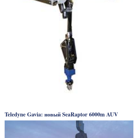
Teledyne Gavia: новый SeaRaptor 6000m AUV