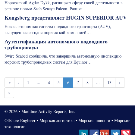
Норвежский Agder Dykk, расширяет сферу своей деятельности в
регионе новым Saab Seaeye Falcon. Ранняя…
Kongsberg представляет HUGIN SUPERIOR AUV
Новая автономная система подводного транспорта (AUV),
выпущенная сегодня норвежской компанией…
Аутентификация автономного подводного
трубопровода
Swire Seabed сообщила, что завершила автономную инспекцию
морских трубопроводных систем для Equinor…
«
‹
1
...
4
5
6
7
8
...
13
›
»
© 2026 • Maritime Activity Reports, Inc.
Offshore Engineer
•
Морская логистика
•
Морские новости
•
Морские
технологии