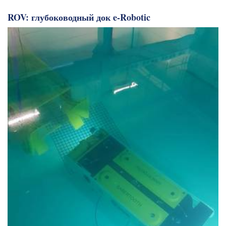
ROV: глубоководный док e-Robotic