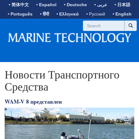
• 简体中文
• Español
• Deutsche
• عربى
• 日本語
• Português
• हिंदी
• Ελληνικά
• Русский
• English
Новости Транспортного
Средства
WAM-V 8 представлен