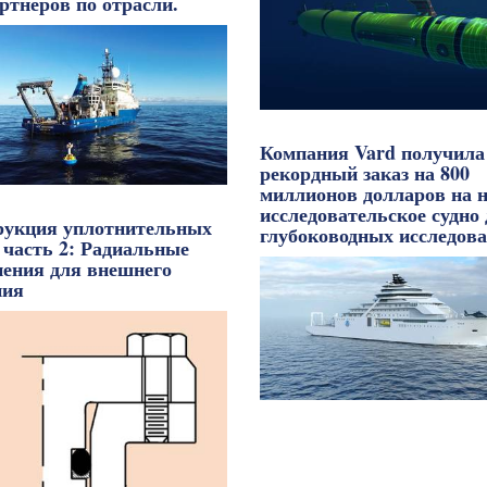
ртнеров по отрасли.
Компания Vard получила
рекордный заказ на 800
миллионов долларов на н
исследовательское судно
рукция уплотнительных
глубоководных исследова
 часть 2: Радиальные
нения для внешнего
ния