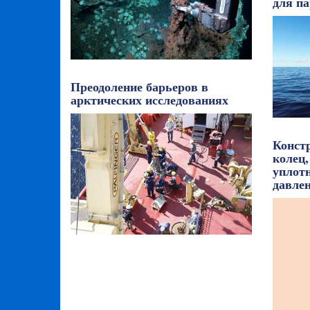
для па
Преодоление барьеров в
арктических исследованиях
Конст
колец,
уплот
давле