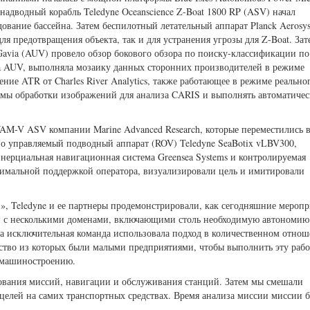
адводный корабль Teledyne Oceanscience Z-Boat 1800 RP (ASV) начал
вание бассейна. Затем беспилотный летательный аппарат Planck Aerosy
я предотвращения объекта, так и для устранения угрозы для Z-Boat. Зат
Gavia (AUV) провело обзор бокового обзора по поиску-классификации по
ia AUV, выполняла мозаику данных сторонних производителей в режиме
ение ATR от Charles River Analytics, также работающее в режиме реально
тмы обработки изображений для анализа CARIS и выполнять автоматичес
AM-V ASV компании Marine Advanced Research, которые переместились 
о управляемый подводный аппарат (ROV) Teledyne SeaBotix vLBV300,
нерциальная навигационная система Greensea Systems и контролируемая
имальной поддержкой оператора, визуализировали цель и имитировали
», Teledyne и ее партнеры продемонстрировали, как сегодняшние меропр
ми с несколькими доменами, включающими столь необходимую автономию
ша исключительная команда использовала подход в количественном отнош
во из которых были малыми предприятиями, чтобы выполнить эту работ
о машиностроению.
ования миссий, навигации и обслуживания станций. Затем мы смешали
целей на самих транспортных средствах. Время анализа миссии миссии 