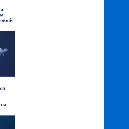
па
м.
новый
ся
 на