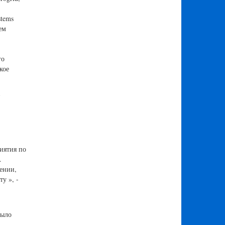
stems
ем
го
кое
в
иятия по
.
ении,
у », -
было