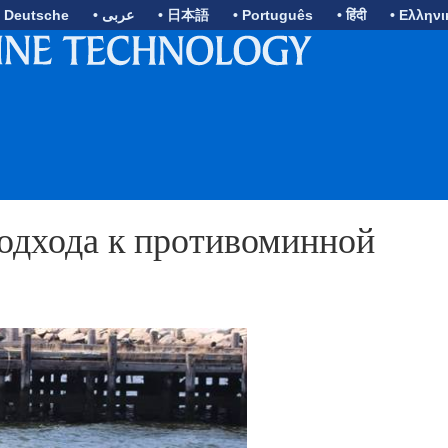
• Deutsche
• عربى
• 日本語
• Português
• हिंदी
• Ελληνι
одхода к противоминной