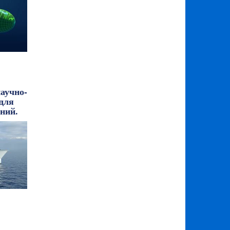
аучно-
 для
ний.