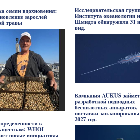
Исследовательская груп
ка семян вдохновения:
Института океанологии и
новление зарослей
Шмидта обнаружила 31 
ой травы
вид.
Компания AUKUS займет
разработкой подводных
беспилотных аппаратов,
поставки запланированы
2027 год.
определенности к
уществам: WHOI
кает новые инициативы