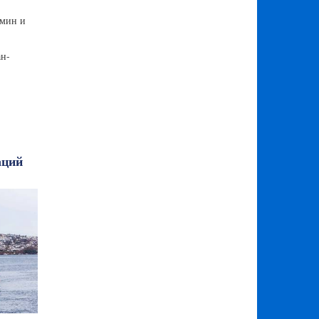
 мин и
ан-
аций