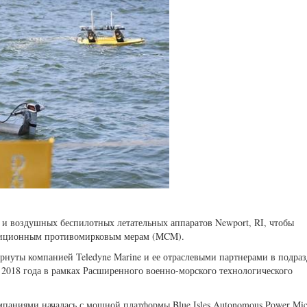
 и воздушных беспилотных летательных аппаратов Newport, RI, чтобы
едиционным противомирковым мерам (MCM).
рнуты компанией Teledyne Marine и ее отраслевыми партнерами в подра
я 2018 года в рамках Расширенного военно-морского технологического
паниями началась с мощной платформы Blue Isles Autonomous Power Mic