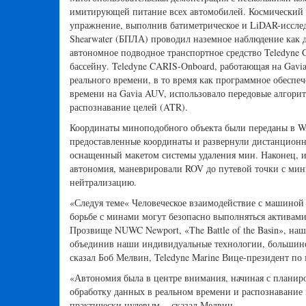
имитирующей питание всех автомобилей. Космический н
упражнение, выполнив батиметрическое и LiDAR-исследо
Shearwater (БПЛА) проводил наземное наблюдение как дл
автономное подводное транспортное средство Teledyne 
бассейну. Teledyne CARIS-Onboard, работающая на Gav
реального времени, в то время как программное обеспеч
времени на Gavia AUV, использовало передовые алгори
распознавание целей (ATR).
Координаты миноподобного объекта были переданы в W
предоставленные координаты и развернули дистанционн
оснащенный макетом системы удаления мин. Наконец, и
автономия, маневрировали ROV до путевой точки с мин
нейтрализацию.
«Следуя теме« Человеческое взаимодействие с машиной 
борьбе с минами могут безопасно выполняться актива
Прозвище NUWC Newport, «The Battle of the Basin», на
объединив наши индивидуальные технологии, большинст
сказал Боб Мелвин, Teledyne Marine Вице-президент п
«Автономия была в центре внимания, начиная с планир
обработку данных в реальном времени и распознавание 
практически нулевым, - сказал Мелвин.