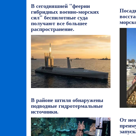
В сегодняшней "феерии
Посад
гибридных военно-морских
восста
сил" беспилотные суда
морск
получают все большее
распространение.
В районе штиля обнаружены
подводные гидротермальные
источники.
От не
преим
запус