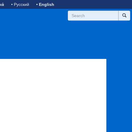
κά
• Русский
• English