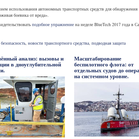
ием использования автономных транспортных средств для обнаружения
рживая боевика от вреда».
видетельствовать
подобное упражнение
на неделе BlueTech 2017 года в С
 безопасность
,
новости транспортного средства
,
подводная защита
лённый анализ: вызовы и
Масштабирование
нции в дноуглубительной
беспилотного флота: от
и.
отдельных судов до опер
на системном уровне.