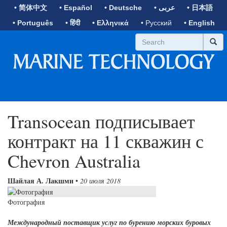
• 简体中文
• Español
• Deutsche
• عربى
• 日本語
• Português
• हिंदी
• Ελληνικά
• Русский
• English
Transocean подписывает
контракт на 11 скважин с
Chevron Australia
Шайлая А. Лакшми
•
20 июля 2018
Фотография
Международный поставщик услуг по бурению морских буровых