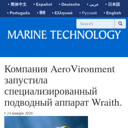
• 简体中文
• Español
• Deutsche
• عربى
• 日本語
• Português
• हिंदी
• Ελληνικά
• Русский
• English
Компания AeroVironment
запустила
специализированный
подводный аппарат Wraith.
•
14 января 2026